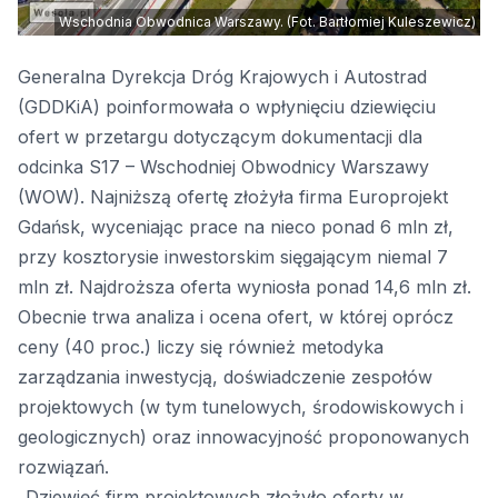
Wschodnia Obwodnica Warszawy. (Fot. Bartłomiej Kuleszewicz)
Generalna Dyrekcja Dróg Krajowych i Autostrad
(GDDKiA) poinformowała o wpłynięciu dziewięciu
ofert w przetargu dotyczącym dokumentacji dla
odcinka S17 – Wschodniej Obwodnicy Warszawy
(WOW). Najniższą ofertę złożyła firma Europrojekt
Gdańsk, wyceniając prace na nieco ponad 6 mln zł,
przy kosztorysie inwestorskim sięgającym niemal 7
mln zł. Najdroższa oferta wyniosła ponad 14,6 mln zł.
Obecnie trwa analiza i ocena ofert, w której oprócz
ceny (40 proc.) liczy się również metodyka
zarządzania inwestycją, doświadczenie zespołów
projektowych (w tym tunelowych, środowiskowych i
geologicznych) oraz innowacyjność proponowanych
rozwiązań.
„Dziewięć firm projektowych złożyło oferty w