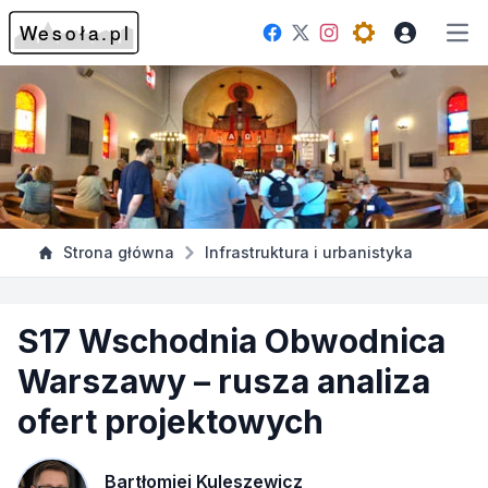
Facebook
Instagram
Twitter
Open theme me
Otw
Strona główna
Infrastruktura i urbanistyka
S17 Wschodnia Obwodnica
Warszawy – rusza analiza
ofert projektowych
Bartłomiej Kuleszewicz