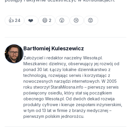
👍
❤️
😄
😮
😢
😡
24
2
Bartłomiej Kuleszewicz
Założyciel i redaktor naczelny Wesoła.pl.
Mieszkaniec dzielnicy, obserwujący jej rozwój od
ponad 30 lat. Łączy lokalne dziennikarstwo z
technologią, rozwijając serwis i korzystając z
nowoczesnych narzędzi internetowych. W 2005
roku stworzył StaraMilosna.info – pierwszy serwis
poświęcony osiedlu, który stał się początkiem
obecnego Wesoła.pl. Od dwóch dekad rozwija
produkty cyfrowe i kieruje zespołami inżynierskimi,
w tym od 13 lat w firmie z branży medycznej –
pierwszym polskim jednorożcu.