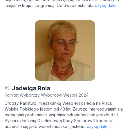
miejsc w kraju i za granicą. Od dwudziestu lat...
czytaj dalej...
Jadwiga Rola
#5
Komitet Wyborczy Wyborców Wesola 2024
Drodzy Państwo, mieszkanką Wesołej i osiedla na Placu
Wojska Polskiego jestem od 43 lat. Zawsze interesowałam się
bieżącymi problemami współmieszkańców i tak jest do dziś.
Byłam członkinią Dzielnicowej Rady Seniorów II kadencji,
udzielam się jako wolontariuszka i jestem...
czytaj dalej...