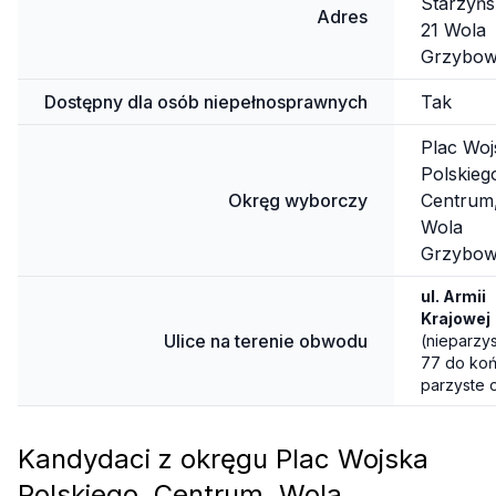
Starzyńs
Adres
21 Wola
Grzybow
Dostępny dla osób niepełnosprawnych
Tak
Plac Woj
Polskieg
Okręg wyborczy
Centrum
Wola
Grzybow
ul. Armii
Krajowej
Ulice na terenie obwodu
(nieparzy
77 do koń
parzyste 
do końca
+
J. K.
OpenStreetMap
Google Satellite
Chodkiew
Kandydaci z okręgu Plac Wojska
–
ul. Ciasn
Polskiego, Centrum, Wola
S.