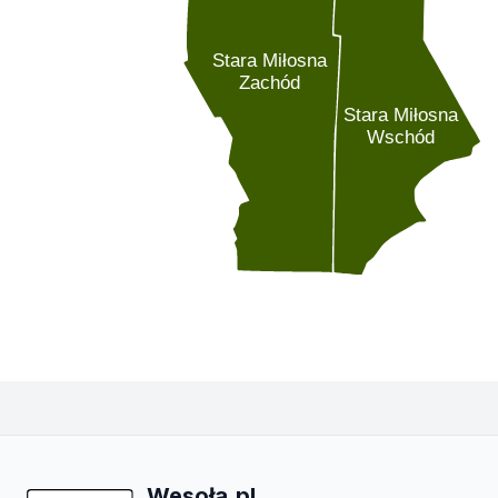
Stara Miłosna
Zachód
Stara Miłosna
Wschód
Wesoła.pl