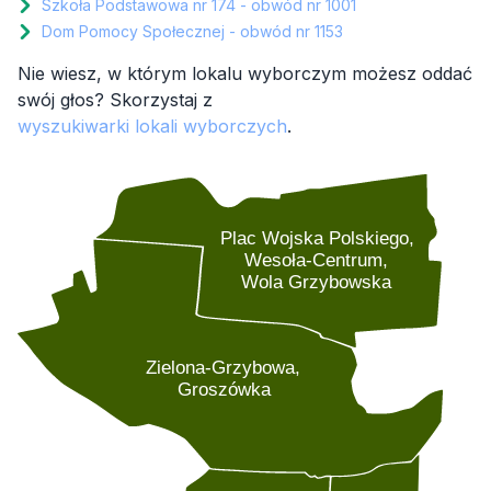
Szkoła Podstawowa nr 174 - obwód nr 1001
Dom Pomocy Społecznej - obwód nr 1153
Nie wiesz, w którym lokalu wyborczym możesz oddać
swój głos? Skorzystaj z
wyszukiwarki lokali wyborczych
.
Plac Wojska Polskiego,
Wesoła-Centrum,
Wola Grzybowska
Zielona-Grzybowa,
Groszówka