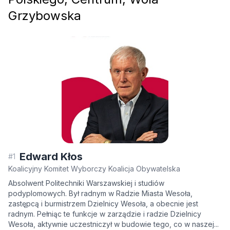
Czarniec
Grzybowska
ul. J.
Dwernick
ul. B.
Głowacki
(27, parzy
94B do k
ul. A. Kos
Napiersk
ul. Lipow
Modrzew
ul. Orla
,
u
Parkowa
gen. W.
Sikorski
Edward Kłos
#1
(nieparzy
Koalicyjny Komitet Wyborczy Koalicja Obywatelska
37 do koń
Absolwent Politechniki Warszawskiej i studiów
parzyste 
podyplomowych. Był radnym w Radzie Miasta Wesoła,
34A do k
zastępcą i burmistrzem Dzielnicy Wesoła, a obecnie jest
ul. S.
radnym. Pełniąc te funkcje w zarządzie i radzie Dzielnicy
Starzyńs
Wesoła, aktywnie uczestniczył w budowie tego, co w naszej...
ul. W.