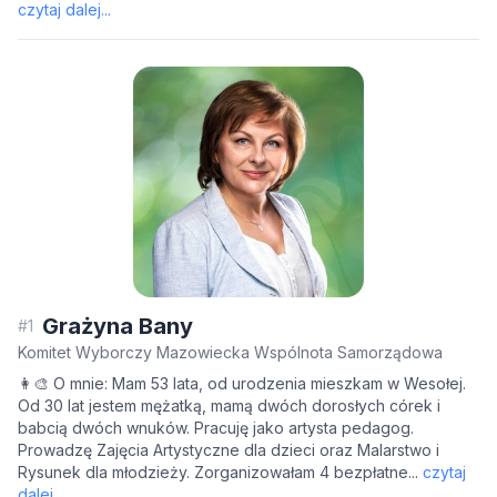
czytaj dalej...
Syrokoml
Świerko
Wiosenn
Wrzosow
S.
Żółkiews
Grażyna Bany
#1
Komitet Wyborczy Mazowiecka Wspólnota Samorządowa
👩‍🎨 O mnie: Mam 53 lata, od urodzenia mieszkam w Wesołej.
Od 30 lat jestem mężatką, mamą dwóch dorosłych córek i
babcią dwóch wnuków. Pracuję jako artysta pedagog.
Prowadzę Zajęcia Artystyczne dla dzieci oraz Malarstwo i
Rysunek dla młodzieży. Zorganizowałam 4 bezpłatne...
czytaj
dalej...