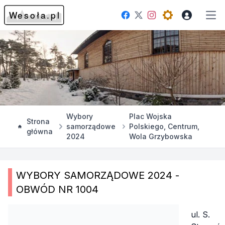
Facebook
Instagram
Twitter
Open theme me
Otw
Wybory
Plac Wojska
Strona
samorządowe
Polskiego, Centrum,
główna
2024
Wola Grzybowska
WYBORY SAMORZĄDOWE 2024 -
OBWÓD NR 1004
ul. S.