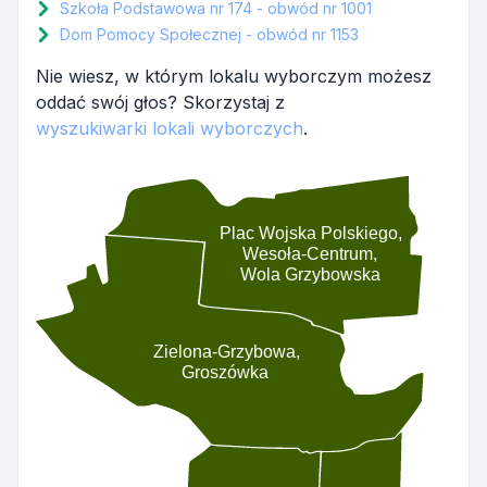
Szkoła Podstawowa nr 174 - obwód nr 1001
Dom Pomocy Społecznej - obwód nr 1153
Nie wiesz, w którym lokalu wyborczym możesz
oddać swój głos? Skorzystaj z
wyszukiwarki lokali wyborczych
.
Plac Wojska Polskiego,
Wesoła-Centrum,
Wola Grzybowska
Zielona-Grzybowa,
Groszówka