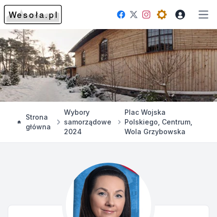
Facebook
Instagram
Twitter
Open theme me
Otw
Wybory
Plac Wojska
Strona
samorządowe
Polskiego, Centrum,
główna
2024
Wola Grzybowska