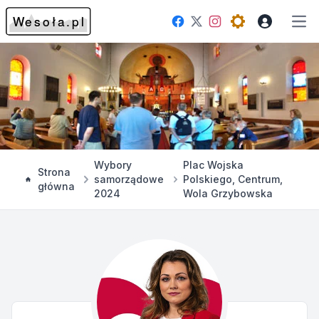
Facebook
Instagram
Twitter
Open theme me
Otw
Wybory
Plac Wojska
Strona
samorządowe
Polskiego, Centrum,
główna
2024
Wola Grzybowska