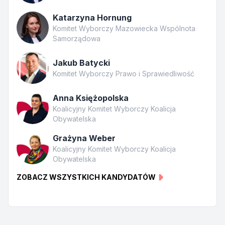
Katarzyna Hornung
Komitet Wyborczy Mazowiecka Wspólnota
Samorządowa
Jakub Batycki
Komitet Wyborczy Prawo i Sprawiedliwość
Anna Księżopolska
Koalicyjny Komitet Wyborczy Koalicja
Obywatelska
Grażyna Weber
Koalicyjny Komitet Wyborczy Koalicja
Obywatelska
ZOBACZ WSZYSTKICH KANDYDATÓW