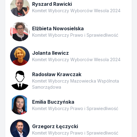
Ryszard Rawicki
Komitet Wyborczy Wyborców Wesola 2024
Elżbieta Nowosielska
Komitet Wyborczy Prawo i Sprawiedliwość
Jolanta Ilewicz
Komitet Wyborczy Wyborców Wesola 2024
Radosław Krawczak
Komitet Wyborczy Mazowiecka Wspólnota
Samorządowa
Emilia Buczyńska
Komitet Wyborczy Prawo i Sprawiedliwość
Grzegorz Łęczycki
Komitet Wyborczy Prawo i Sprawiedliwość