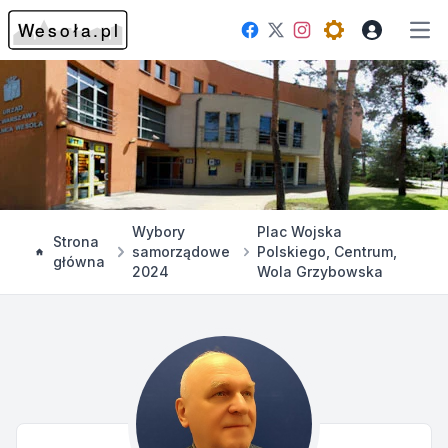
Facebook
Instagram
Twitter
Open theme me
Otw
Wybory
Plac Wojska
Strona
samorządowe
Polskiego, Centrum,
główna
2024
Wola Grzybowska