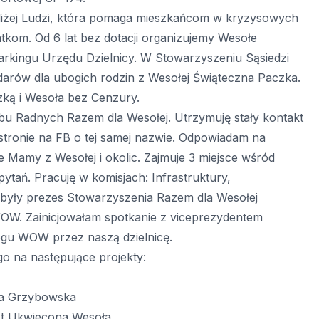
Bliżej Ludzi, która pomaga mieszkańcom w kryzysowych
kom. Od 6 lat bez dotacji organizujemy Wesołe
kingu Urzędu Dzielnicy. W Stowarzyszeniu Sąsiedzi
darów dla ubogich rodzin z Wesołej Świąteczna Paczka.
ką i Wesoła bez Cenzury.
bu Radnych Razem dla Wesołej. Utrzymuję stały kontakt
stronie na FB o tej samej nazwie. Odpowiadam na
e Mamy z Wesołej i okolic. Zajmuje 3 miejsce wśród
apytań. Pracuję w komisjach: Infrastruktury,
 były prezes Stowarzyszenia Razem dla Wesołej
WOW. Zainicjowałam spotkanie z viceprezydentem
gu WOW przez naszą dzielnicę.
o na następujące projekty:
ola Grzybowska
kt Ukwiecona Wesoła.