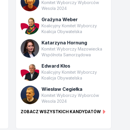
Komitet Wyborczy Wyborców
Wesola 2024
Grażyna Weber
Koalicyjny Komitet Wyborczy
Koalicja Obywatelska
Katarzyna Hornung
Komitet Wyborczy Mazowiecka
Wspólnota Samorządowa
Edward Kłos
Koalicyjny Komitet Wyborczy
Koalicja Obywatelska
Wiesław Cegiełka
Komitet Wyborczy Wyborców
Wesola 2024
ZOBACZ WSZYSTKICH KANDYDATÓW