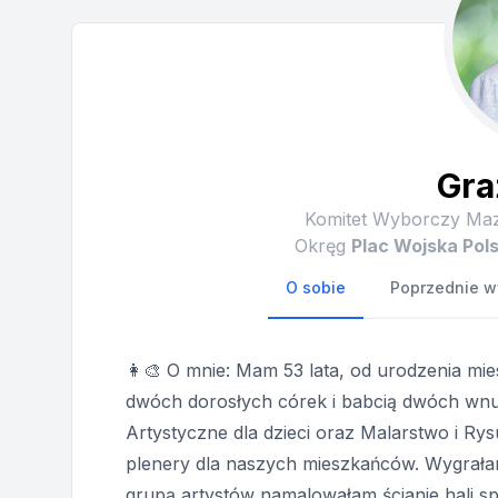
Gra
Komitet Wyborczy Ma
Okręg
Plac Wojska Pol
O sobie
Poprzednie w
👩‍🎨 O mnie: Mam 53 lata, od urodzenia m
dwóch dorosłych córek i babcią dwóch wnuk
Artystyczne dla dzieci oraz Malarstwo i Ry
plenery dla naszych mieszkańców. Wygrałam
grupą artystów namalowałam ścianie hali s