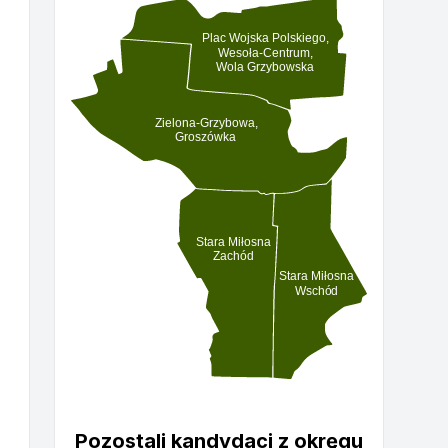
Plac Wojska Polskiego,
Wesoła-Centrum,
Wola Grzybowska
Zielona-Grzybowa,
Groszówka
Stara Miłosna
Zachód
Stara Miłosna
Wschód
Pozostali kandydaci z okręgu