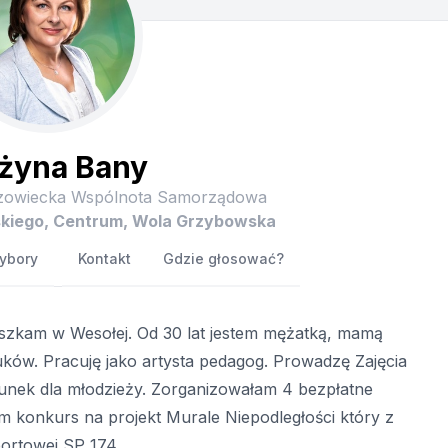
żyna Bany
zowiecka Wspólnota Samorządowa
skiego, Centrum, Wola Grzybowska
ybory
Kontakt
Gdzie głosować?
ieszkam w Wesołej. Od 30 lat jestem mężatką, mamą
ów. Pracuję jako artysta pedagog. Prowadzę Zajęcia
sunek dla młodzieży. Zorganizowałam 4 bezpłatne
 konkurs na projekt Murale Niepodległości który z
portowej SP 174.