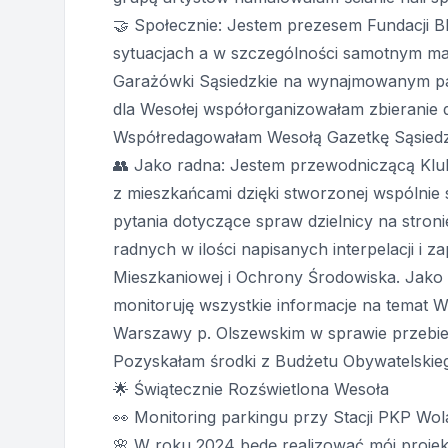
🤝 Społecznie: Jestem prezesem Fundacji 
sytuacjach a w szczególności samotnym mat
Garażówki Sąsiedzkie na wynajmowanym par
dla Wesołej współorganizowałam zbieranie 
Współredagowałam Wesołą Gazetkę Sąsiedz
👥 Jako radna: Jestem przewodniczącą Klu
z mieszkańcami dzięki stworzonej wspólnie 
pytania dotyczące spraw dzielnicy na stroni
radnych w ilości napisanych interpelacji i z
Mieszkaniowej i Ochrony Środowiska. Jako
monitoruję wszystkie informacje na temat 
Warszawy p. Olszewskim w sprawie przebie
Pozyskałam środki z Budżetu Obywatelskieg
🌟 Świątecznie Rozświetlona Wesoła
👀 Monitoring parkingu przy Stacji PKP W
🌸 W roku 2024 będę realizować mój proje