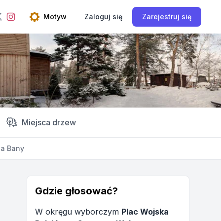
ebook
Instagram
Motyw
Zaloguj się
Zarejestruj się
Twitter
Open theme menu
Miejsca drzew
a Bany
Gdzie głosować?
W okręgu wyborczym
Plac Wojska