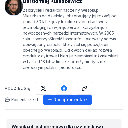
Bartłomiej Kuleszewicz
Założyciel i redaktor naczelny Wesoła.pl.
Mieszkaniec dzielnicy, obserwujący jej rozwój od
ponad 30 lat. Łączy lokalne dziennikarstwo z
technologią, rozwijając serwis i korzystając z
nowoczesnych narzędzi internetowych. W 2005
roku stworzył StaraMilosna.info – pierwszy serwis
poświęcony osiedlu, który stał się początkiem
obecnego Wesoła.pl. Od dwóch dekad rozwija
produkty cyfrowe i kieruje zespołami inżynierskimi,
w tym od 13 lat w firmie z branży medycznej –
pierwszym polskim jednorożcu.
PODZIEL SIĘ
Komentarze (1)
Dodaj komentarz
Wesola.pl jest darmowa dla czytelników i