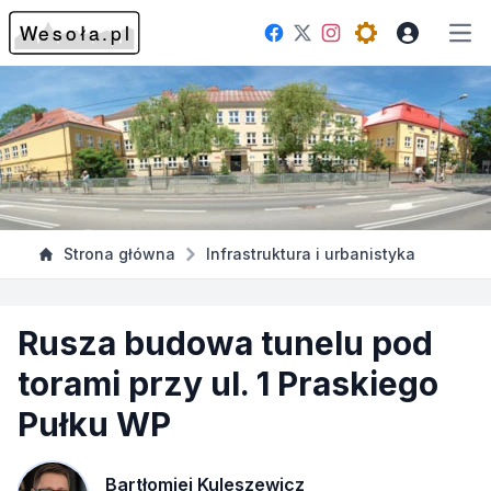
Facebook
Instagram
Twitter
Open theme me
Otw
Strona główna
Infrastruktura i urbanistyka
Rusza budowa tunelu pod
torami przy ul. 1 Praskiego
Pułku WP
Bartłomiej Kuleszewicz