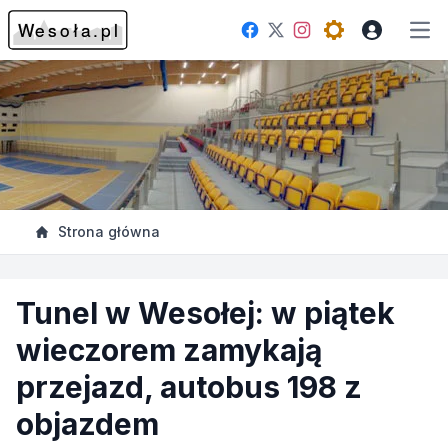
Facebook
Instagram
Twitter
Open theme me
Otw
Strona główna
Tunel w Wesołej: w piątek
wieczorem zamykają
przejazd, autobus 198 z
objazdem