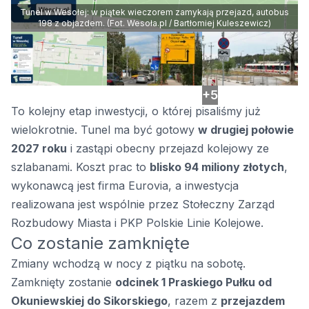
Tunel w Wesołej: w piątek wieczorem zamykają przejazd, autobus
198 z objazdem. (Fot. Wesoła.pl / Bartłomiej Kuleszewicz)
+5
To kolejny etap inwestycji, o której pisaliśmy już
wielokrotnie. Tunel ma być gotowy
w drugiej połowie
2027 roku
i zastąpi obecny przejazd kolejowy ze
szlabanami. Koszt prac to
blisko 94 miliony złotych
,
wykonawcą jest firma Eurovia, a inwestycja
realizowana jest wspólnie przez Stołeczny Zarząd
Rozbudowy Miasta i PKP Polskie Linie Kolejowe.
Co zostanie zamknięte
Zmiany wchodzą w nocy z piątku na sobotę.
Zamknięty zostanie
odcinek 1 Praskiego Pułku od
Okuniewskiej do Sikorskiego
, razem z
przejazdem