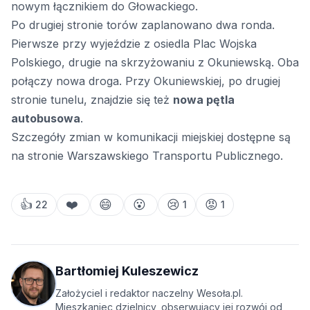
nowym łącznikiem do Głowackiego.
Po drugiej stronie torów zaplanowano dwa ronda.
Pierwsze przy wyjeździe z osiedla Plac Wojska
Polskiego, drugie na skrzyżowaniu z Okuniewską. Oba
połączy nowa droga. Przy Okuniewskiej, po drugiej
stronie tunelu, znajdzie się też
nowa pętla
autobusowa
.
Szczegóły zmian w komunikacji miejskiej dostępne są
na stronie Warszawskiego Transportu Publicznego.
👍
❤️
😄
😮
😢
😡
22
1
1
Bartłomiej Kuleszewicz
Założyciel i redaktor naczelny Wesoła.pl.
Mieszkaniec dzielnicy, obserwujący jej rozwój od