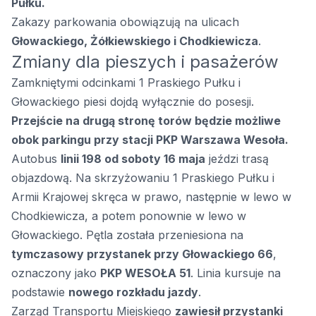
Pułku.
Zakazy parkowania obowiązują na ulicach
Głowackiego, Żółkiewskiego i Chodkiewicza
.
Zmiany dla pieszych i pasażerów
Zamkniętymi odcinkami 1 Praskiego Pułku i
Głowackiego piesi dojdą wyłącznie do posesji.
Przejście na drugą stronę torów będzie możliwe
obok parkingu przy stacji PKP Warszawa Wesoła.
Autobus
linii 198 od soboty 16 maja
jeździ trasą
objazdową. Na skrzyżowaniu 1 Praskiego Pułku i
Armii Krajowej skręca w prawo, następnie w lewo w
Chodkiewicza, a potem ponownie w lewo w
Głowackiego. Pętla została przeniesiona na
tymczasowy przystanek przy Głowackiego 66
,
oznaczony jako
PKP WESOŁA 51
. Linia kursuje na
podstawie
nowego rozkładu jazdy
.
Zarząd Transportu Miejskiego
zawiesił przystanki