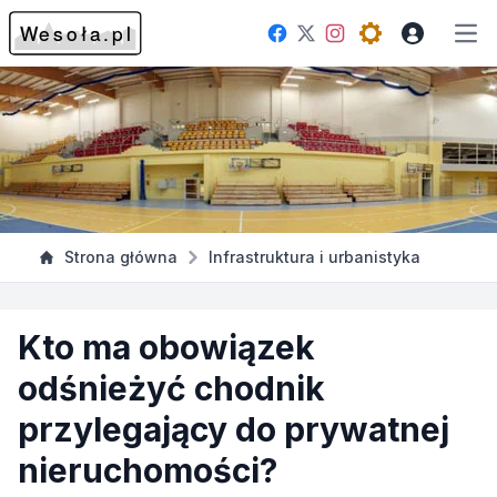
Facebook
Instagram
Twitter
Open theme me
Otw
Strona główna
Infrastruktura i urbanistyka
Kto ma obowiązek
odśnieżyć chodnik
przylegający do prywatnej
nieruchomości?