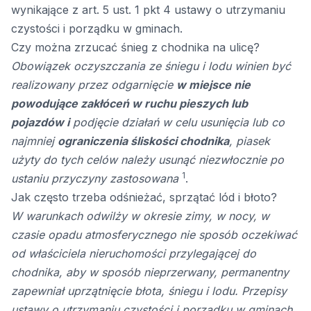
wynikające z art. 5 ust. 1 pkt 4 ustawy o utrzymaniu
czystości i porządku w gminach.
Czy można zrzucać śnieg z chodnika na ulicę?
Obowiązek oczyszczania ze śniegu i lodu winien być
realizowany przez odgarnięcie
w miejsce nie
powodujące zakłóceń w ruchu pieszych lub
pojazdów i
podjęcie działań w celu usunięcia lub co
najmniej
ograniczenia śliskości chodnika
, piasek
użyty do tych celów należy usunąć niezwłocznie po
1
ustaniu przyczyny zastosowana
.
Jak często trzeba odśnieżać, sprzątać lód i błoto?
W warunkach odwilży w okresie zimy, w nocy, w
czasie opadu atmosferycznego nie sposób oczekiwać
od właściciela nieruchomości przylegającej do
chodnika, aby w sposób nieprzerwany, permanentny
zapewniał uprzątnięcie błota, śniegu i lodu. Przepisy
ustawy o utrzymaniu czystości i porządku w gminach