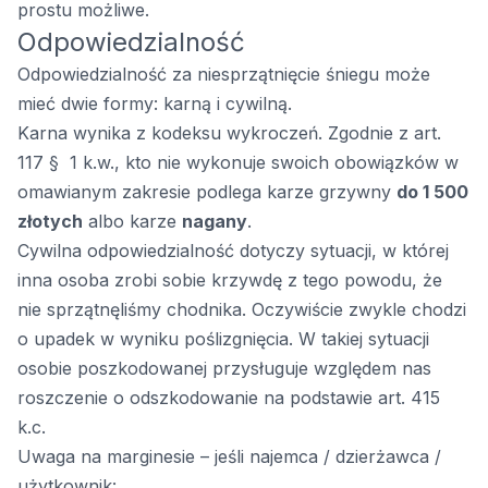
prostu możliwe.
Odpowiedzialność
Odpowiedzialność za niesprzątnięcie śniegu może
mieć dwie formy: karną i cywilną.
Karna wynika z kodeksu wykroczeń. Zgodnie z art.
117 § 1 k.w., kto nie wykonuje swoich obowiązków w
omawianym zakresie podlega karze grzywny
do 1 500
złotych
albo karze
nagany
.
Cywilna odpowiedzialność dotyczy sytuacji, w której
inna osoba zrobi sobie krzywdę z tego powodu, że
nie sprzątnęliśmy chodnika. Oczywiście zwykle chodzi
o upadek w wyniku poślizgnięcia. W takiej sytuacji
osobie poszkodowanej przysługuje względem nas
roszczenie o odszkodowanie na podstawie art. 415
k.c.
Uwaga na marginesie – jeśli najemca / dzierżawca /
użytkownik: