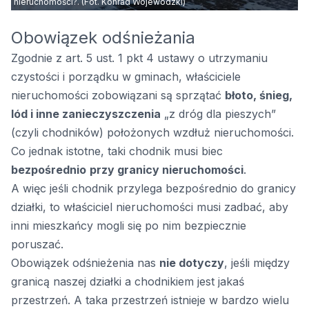
nieruchomości?. (Fot. Konrad Wojewódzki)
Obowiązek odśnieżania
Zgodnie z art. 5 ust. 1 pkt 4 ustawy o utrzymaniu
czystości i porządku w gminach, właściciele
nieruchomości zobowiązani są sprzątać
błoto, śnieg,
lód i inne zanieczyszczenia
„z dróg dla pieszych”
(czyli chodników) położonych wzdłuż nieruchomości.
Co jednak istotne, taki chodnik musi biec
bezpośrednio
przy granicy nieruchomości
.
A więc jeśli chodnik przylega bezpośrednio do granicy
działki, to właściciel nieruchomości musi zadbać, aby
inni mieszkańcy mogli się po nim bezpiecznie
poruszać.
Obowiązek odśnieżenia nas
nie dotyczy
, jeśli między
granicą naszej działki a chodnikiem jest jakaś
przestrzeń. A taka przestrzeń istnieje w bardzo wielu