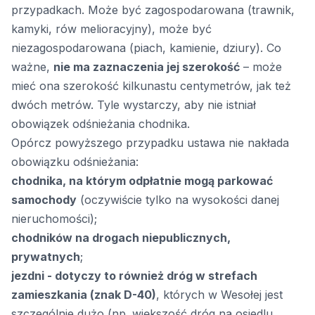
przypadkach. Może być zagospodarowana (trawnik,
kamyki, rów melioracyjny), może być
niezagospodarowana (piach, kamienie, dziury). Co
ważne,
nie ma zaznaczenia jej szerokość
– może
mieć ona szerokość kilkunastu centymetrów, jak też
dwóch metrów. Tyle wystarczy, aby nie istniał
obowiązek odśnieżania chodnika.
Opórcz powyższego przypadku ustawa nie nakłada
obowiązku odśnieżania:
chodnika, na którym odpłatnie mogą parkować
samochody
(oczywiście tylko na wysokości danej
nieruchomości);
chodników na drogach niepublicznych,
prywatnych
;
jezdni - dotyczy to również dróg w strefach
zamieszkania (znak D-40)
, których w Wesołej jest
szczególnie dużo (np. większość dróg na osiedlu