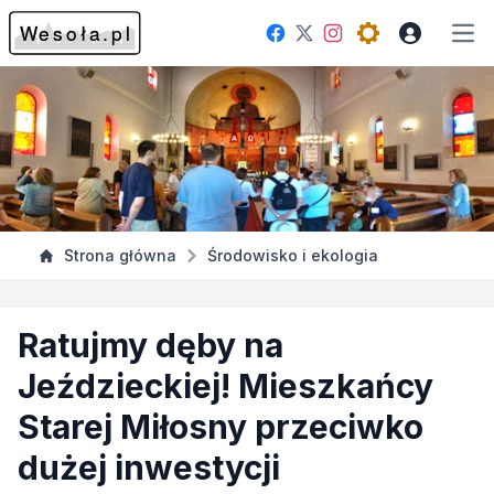
Facebook
Instagram
Twitter
Open theme me
Otw
Strona główna
Środowisko i ekologia
Ratujmy dęby na
Jeździeckiej! Mieszkańcy
Starej Miłosny przeciwko
dużej inwestycji