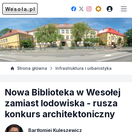
Facebook
Instagram
Twitter
Open theme me
Otw
Strona główna
Infrastruktura i urbanistyka
Nowa Biblioteka w Wesołej
zamiast lodowiska - rusza
konkurs architektoniczny
Bartłomiej Kuleszewicz