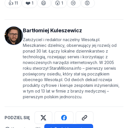
👍
❤️
😄
😮
😢
😡
11
1
1
Bartłomiej Kuleszewicz
Założyciel i redaktor naczelny Wesoła.pl.
Mieszkaniec dzielnicy, obserwujący jej rozwój od
ponad 30 lat. Łączy lokalne dziennikarstwo z
technologią, rozwijając serwis i korzystając z
nowoczesnych narzędzi internetowych. W 2005
roku stworzył StaraMilosna.info – pierwszy serwis
poświęcony osiedlu, który stał się początkiem
obecnego Wesoła.pl. Od dwóch dekad rozwija
produkty cyfrowe i kieruje zespołami inżynierskimi,
w tym od 13 lat w firmie z branży medycznej –
pierwszym polskim jednorożcu.
PODZIEL SIĘ