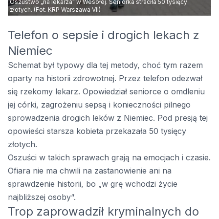
Oszustwo „na lekarza" w Wesołej. Seniorka straciła 50 tysięcy
złotych. (Fot. KRP Warszawa VII)
Telefon o sepsie i drogich lekach z
Niemiec
Schemat był typowy dla tej metody, choć tym razem
oparty na historii zdrowotnej. Przez telefon odezwał
się rzekomy lekarz. Opowiedział seniorce o omdleniu
jej córki, zagrożeniu sepsą i konieczności pilnego
sprowadzenia drogich leków z Niemiec. Pod presją tej
opowieści starsza kobieta przekazała 50 tysięcy
złotych.
Oszuści w takich sprawach grają na emocjach i czasie.
Ofiara nie ma chwili na zastanowienie ani na
sprawdzenie historii, bo „w grę wchodzi życie
najbliższej osoby“.
Trop zaprowadził kryminalnych do