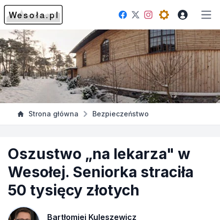
Facebook
Instagram
Twitter
Open theme me
Otw
Strona główna
Bezpieczeństwo
Oszustwo „na lekarza" w
Wesołej. Seniorka straciła
50 tysięcy złotych
Bartłomiej Kuleszewicz