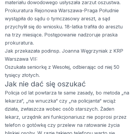
materiału dowodowego usłyszała zarzut oszustwa.
Prokuratura Rejonowa Warszawa-Praga Południe
wystąpiła do sądu o tymczasowy areszt, a sąd
przychylił się do wniosku. 18-latka trafiła do aresztu
na trzy miesiące. Postępowanie nadzoruje praska
prokuratura.
Jak przekazała podinsp. Joanna Węgrzyniak z KRP
Warszawa VII:
Oszukała seniorkę z Wesołej, odbierając od niej 50
tysięcy złotych.
Jak nie dać się oszukać
Policja od lat powtarza te same zasady, bo metoda „na
lekarza“, „na wnuczka“ czy „na policjanta“ wciąż
działa, zwłaszcza wobec osób starszych. Żaden
lekarz, urzędnik ani funkcjonariusz nie poprosi przez
telefon o gotówkę czy przelew na ratowanie życia
bliskiej osoby. W razie takiego telefonu warto się