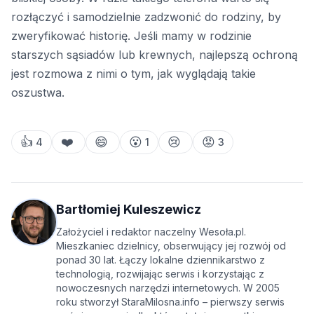
rozłączyć i samodzielnie zadzwonić do rodziny, by
zweryfikować historię. Jeśli mamy w rodzinie
starszych sąsiadów lub krewnych, najlepszą ochroną
jest rozmowa z nimi o tym, jak wyglądają takie
oszustwa.
👍
❤️
😄
😮
😢
😡
4
1
3
Bartłomiej Kuleszewicz
Założyciel i redaktor naczelny Wesoła.pl.
Mieszkaniec dzielnicy, obserwujący jej rozwój od
ponad 30 lat. Łączy lokalne dziennikarstwo z
technologią, rozwijając serwis i korzystając z
nowoczesnych narzędzi internetowych. W 2005
roku stworzył StaraMilosna.info – pierwszy serwis