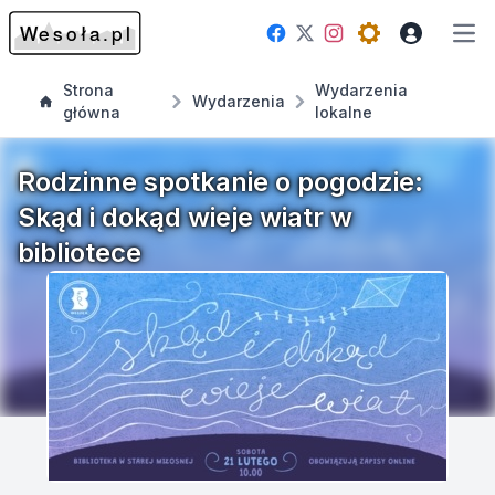
Facebook
Instagram
Twitter
Open theme me
Otw
Strona
Wydarzenia
Wydarzenia
główna
lokalne
Rodzinne spotkanie o pogodzie:
Skąd i dokąd wieje wiatr w
bibliotece