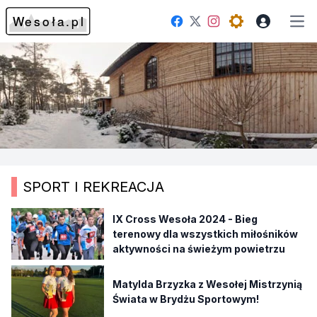
Facebook
Instagram
Twitter
Open theme me
Otw
SPORT I REKREACJA
IX Cross Wesoła 2024 - Bieg
terenowy dla wszystkich miłośników
aktywności na świeżym powietrzu
Matylda Brzyzka z Wesołej Mistrzynią
Świata w Brydżu Sportowym!