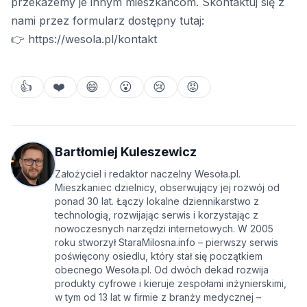
przekażemy je innym mieszkańcom. Skontaktuj się z
nami przez formularz dostępny tutaj:
👉
https://wesola.pl/kontakt
👍
❤️
😄
😮
😢
😡
Bartłomiej Kuleszewicz
Założyciel i redaktor naczelny Wesoła.pl.
Mieszkaniec dzielnicy, obserwujący jej rozwój od
ponad 30 lat. Łączy lokalne dziennikarstwo z
technologią, rozwijając serwis i korzystając z
nowoczesnych narzędzi internetowych. W 2005
roku stworzył StaraMilosna.info – pierwszy serwis
poświęcony osiedlu, który stał się początkiem
obecnego Wesoła.pl. Od dwóch dekad rozwija
produkty cyfrowe i kieruje zespołami inżynierskimi,
w tym od 13 lat w firmie z branży medycznej –