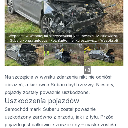
Wypadek w Wesołej na skrzyżowaniu Narutowicza i Mickiewicza –
Subaru kontra autobus. (Fot. Bartłomiej Kuleszewicz - Wesoła.pl)
+8
Na szczęście w wyniku zdarzenia nikt nie odniósł
obrażeń, a kierowca Subaru był trzeźwy. Niestety,
pojazdy zostały poważnie uszkodzone.
Uszkodzenia pojazdów
Samochód marki Subaru został poważnie
uszkodzony zarówno z przodu, jak i z tyłu. Przód
pojazdu jest całkowicie zniszczony – maska została