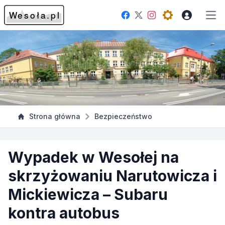
Facebook
Instagram
Twitter
Open theme me
Otw
Strona główna
Bezpieczeństwo
Wypadek w Wesołej na
skrzyżowaniu Narutowicza i
Mickiewicza – Subaru
kontra autobus