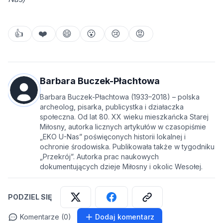
👍
❤️
😄
😮
😢
😡
Barbara Buczek-Płachtowa
Barbara Buczek-Płachtowa (1933–2018) – polska
archeolog, pisarka, publicystka i działaczka
społeczna. Od lat 80. XX wieku mieszkańcka Starej
Miłosny, autorka licznych artykułów w czasopiśmie
„EKO U-Nas” poświęconych historii lokalnej i
ochronie środowiska. Publikowała także w tygodniku
„Przekrój”. Autorka prac naukowych
dokumentujących dzieje Miłosny i okolic Wesołej.
PODZIEL SIĘ
Komentarze (0)
Dodaj komentarz