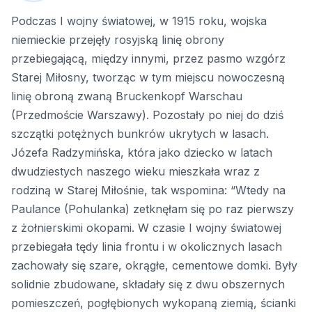
Podczas I wojny światowej, w 1915 roku, wojska
niemieckie przejęły rosyjską linię obrony
przebiegającą, między innymi, przez pasmo wzgórz
Starej Miłosny, tworząc w tym miejscu nowoczesną
linię obroną zwaną Bruckenkopf Warschau
(Przedmoście Warszawy). Pozostały po niej do dziś
szczątki potężnych bunkrów ukrytych w lasach.
Józefa Radzymińska, która jako dziecko w latach
dwudziestych naszego wieku mieszkała wraz z
rodziną w Starej Miłośnie, tak wspomina: “Wtedy na
Paulance (Pohulanka) zetknęłam się po raz pierwszy
z żołnierskimi okopami. W czasie I wojny światowej
przebiegała tędy linia frontu i w okolicznych lasach
zachowały się szare, okrągłe, cementowe domki. Były
solidnie zbudowane, składały się z dwu obszernych
pomieszczeń, pogłębionych wykopaną ziemią, ścianki