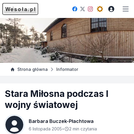
Facebook
Instagram
Twitter
Open theme me
Otw
Strona główna
Informator
Stara Miłosna podczas I
wojny światowej
Barbara Buczek-Płachtowa
6 listopada 2005
•
2 min czytania