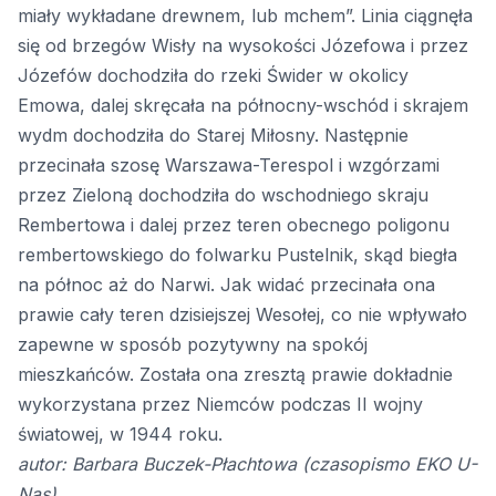
miały wykładane drewnem, lub mchem”. Linia ciągnęła
się od brzegów Wisły na wysokości Józefowa i przez
Józefów dochodziła do rzeki Świder w okolicy
Emowa, dalej skręcała na północny-wschód i skrajem
wydm dochodziła do Starej Miłosny. Następnie
przecinała szosę Warszawa-Terespol i wzgórzami
przez Zieloną dochodziła do wschodniego skraju
Rembertowa i dalej przez teren obecnego poligonu
rembertowskiego do folwarku Pustelnik, skąd biegła
na północ aż do Narwi. Jak widać przecinała ona
prawie cały teren dzisiejszej Wesołej, co nie wpływało
zapewne w sposób pozytywny na spokój
mieszkańców. Została ona zresztą prawie dokładnie
wykorzystana przez Niemców podczas II wojny
światowej, w 1944 roku.
autor: Barbara Buczek-Płachtowa (czasopismo EKO U-
Nas)