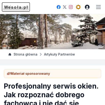
Facebook
Instagram
Twitter
Open theme me
Otw
Strona główna
Artykuły Partnerów
Materiał sponsorowany
Profesjonalny serwis okien.
Jak rozpoznać dobrego
fachowca i nie dać się