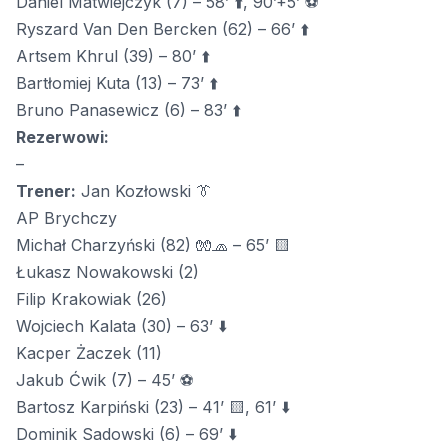
Daniel Matwiejczyk (7) – 58’ ⬆️, 90’+5’ ⚽
Ryszard Van Den Bercken (62) – 66’ ⬆️
Artsem Khrul (39) – 80’ ⬆️
Bartłomiej Kuta (13) – 73’ ⬆️
Bruno Panasewicz (6) – 83’ ⬆️
Rezerwowi:
–
Trener:
Jan Kozłowski 👔
AP Brychczy
Michał Charzyński (82) 🧤🧢 – 65’ 🟨
Łukasz Nowakowski (2)
Filip Krakowiak (26)
Wojciech Kalata (30) – 63’ ⬇️
Kacper Żaczek (11)
Jakub Ćwik (7) – 45’ ⚽
Bartosz Karpiński (23) – 41’ 🟨, 61’ ⬇️
Dominik Sadowski (6) – 69’ ⬇️