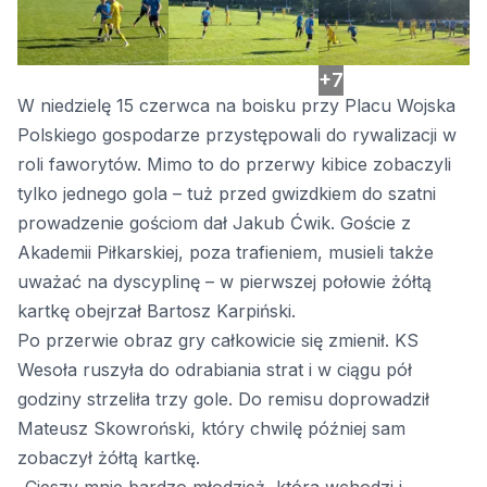
+7
W niedzielę 15 czerwca na boisku przy Placu Wojska
Polskiego gospodarze przystępowali do rywalizacji w
roli faworytów. Mimo to do przerwy kibice zobaczyli
tylko jednego gola – tuż przed gwizdkiem do szatni
prowadzenie gościom dał Jakub Ćwik. Goście z
Akademii Piłkarskiej, poza trafieniem, musieli także
uważać na dyscyplinę – w pierwszej połowie żółtą
kartkę obejrzał Bartosz Karpiński.
Po przerwie obraz gry całkowicie się zmienił. KS
Wesoła ruszyła do odrabiania strat i w ciągu pół
godziny strzeliła trzy gole. Do remisu doprowadził
Mateusz Skowroński, który chwilę później sam
zobaczył żółtą kartkę.