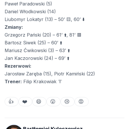
Paweł Paradowski (5)
Daniel Włodkowski (14)
Liubomyr Lokatyr (13) – 50’ 🟨, 60’ ⬇️
Zmiany:
Grzegorz Pański (20) – 61’ ⬆️, 81’ 🟥
Bartosz Siwek (25) – 60’ ⬆️
Mariusz Ćwikowski (3) – 63’ ⬆️
Jan Kaczorowski (24) – 69’ ⬆️
Rezerwowi:
Jarosław Zaręba (15), Piotr Kamiński (22)
Trener:
Filip Krakowiak 👔
👍
❤️
😄
😮
😢
😡
Bartłomiej Kuleszewicz