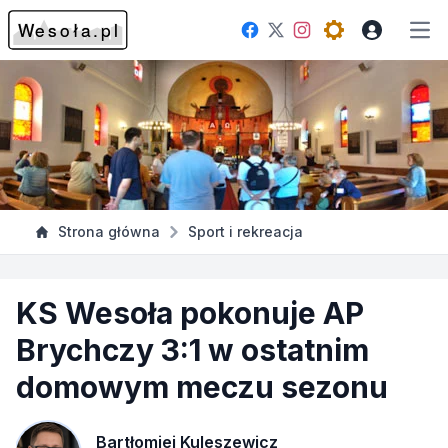
Facebook
Instagram
Twitter
Open theme me
Otw
Strona główna
Sport i rekreacja
KS Wesoła pokonuje AP
Brychczy 3:1 w ostatnim
domowym meczu sezonu
Bartłomiej Kuleszewicz