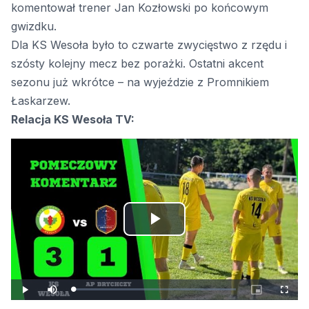
komentował trener Jan Kozłowski po końcowym
gwizdku.
Dla KS Wesoła było to czwarte zwycięstwo z rzędu i
szósty kolejny mecz bez porażki. Ostatni akcent
sezonu już wkrótce – na wyjeździe z Promnikiem
Łaskarzew.
Relacja KS Wesoła TV:
Odtwórz
wideo
Załadowany
:
Odtwórz
Wycisz
Obraz
Pełny
0.00%
w
ekran
obrazie