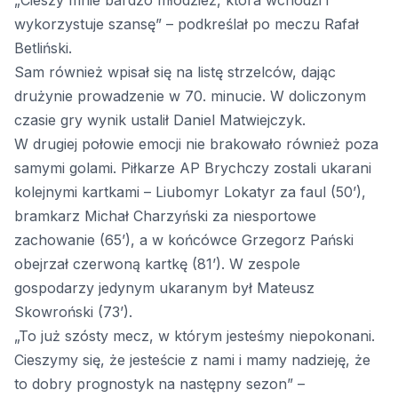
„Cieszy mnie bardzo młodzież, która wchodzi i
wykorzystuje szansę” – podkreślał po meczu Rafał
Betliński.
Sam również wpisał się na listę strzelców, dając
drużynie prowadzenie w 70. minucie. W doliczonym
czasie gry wynik ustalił Daniel Matwiejczyk.
W drugiej połowie emocji nie brakowało również poza
samymi golami. Piłkarze AP Brychczy zostali ukarani
kolejnymi kartkami – Liubomyr Lokatyr za faul (50’),
bramkarz Michał Charzyński za niesportowe
zachowanie (65’), a w końcówce Grzegorz Pański
obejrzał czerwoną kartkę (81’). W zespole
gospodarzy jedynym ukaranym był Mateusz
Skowroński (73’).
„To już szósty mecz, w którym jesteśmy niepokonani.
Cieszymy się, że jesteście z nami i mamy nadzieję, że
to dobry prognostyk na następny sezon” –