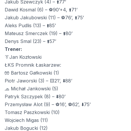
Jakub Szewczyk (4) – ⬆️77’
Dawid Kosmal (6) – ⚽90’+4, ⬆️71’
Jakub Jakubowski (11) – ⚽76’, ⬆️75’
Aleks Pudlis (13) – ⬆️85’
Mateusz Smerczek (19) – ⬆️80’
Denys Smal (23) – ⬆️57’
Trener:
👔Jan Kozłowski
ŁKS Promnik Łaskarzew:
🧤 Bartosz Gałkowski (1)
Piotr Jaworski (3) – 🟨21’, ⬇️88’
🧢 Michał Jankowski (5)
Patryk Szczypek (8) – ⬇️80’
Przemysław Alot (9) – ⚽16’, ⚽62’, ⬇️75’
Tomasz Paszkowski (10)
Wojciech Migas (11)
Jakub Bogucki (12)