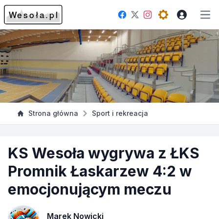
Facebook
Instagram
Twitter
Open theme me
Otw
Strona główna
Sport i rekreacja
KS Wesoła wygrywa z ŁKS
Promnik Łaskarzew 4:2 w
emocjonującym meczu
Marek Nowicki