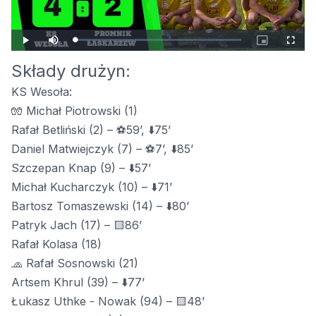
wideo
Załadowany
:
Odtwórz
Wycisz
Obraz
Pełny
0.00%
w
ekran
obrazie
Składy drużyn:
KS Wesoła:
🧤 Michał Piotrowski (1)
Rafał Betliński (2) – ⚽59’, ⬇️75’
Daniel Matwiejczyk (7) – ⚽7’, ⬇️85’
Szczepan Knap (9) – ⬇️57’
Michał Kucharczyk (10) – ⬇️71’
Bartosz Tomaszewski (14) – ⬇️80’
Patryk Jach (17) – 🟨86’
Rafał Kolasa (18)
🧢 Rafał Sosnowski (21)
Artsem Khrul (39) – ⬇️77’
Łukasz Uthke - Nowak (94) – 🟨48’