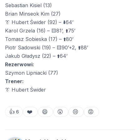
Sebastian Kisiel (13)
Brian Minseok Kim (27)
👔 Hubert Świder (92) – ⬇️64’
Karol Grzela (16) – 🟨81’, ⬆️75’
Tomasz Sobieska (17) – ⬆️80’
Piotr Sadowski (19) – 🟨90’+2, ⬆️88’
Jakub Gładysz (22) – ⬆️64’
Rezerwowi:
Szymon Lipniacki (77)
Trener:
👔 Hubert Świder
👍
❤️
😄
😮
😢
😡
6