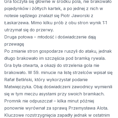
Gra toczyła się głównie w środku pola, nie brakowało
pojedynków i żółtych kartek, a po jednej z nich w
notesie sędziego znalazł się Piotr Jaworski z
Łaskarzewa. Mimo kilku prób z obu stron wynik 1:1
utrzymał się do przerwy.
Druga połowa – młodość i doświadczenie dają
przewagę
Po zmianie stron gospodarze ruszyli do ataku, jednak
długo brakowało im szczęścia pod bramką rywala.
Gra była otwarta, a okazji do strzelenia gola nie
brakowało. W 59. minucie na listę strzelców wpisał się
Rafał Betliński, który wykorzystał podanie
Matwiejczyka. Obaj doświadczeni zawodnicy wymienili
się w tym meczu asystami przy swoich bramkach.
Promnik nie odpuszczał – kilka minut później
ponownie wyrównał za sprawą Przemysława Alota.
Kluczowe rozstrzygnięcia zapadły jednak w ostatnim