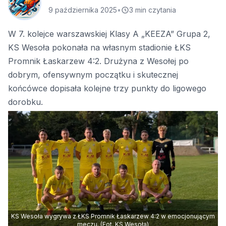
9 października 2025
•
3 min czytania
W 7. kolejce warszawskiej Klasy A „KEEZA” Grupa 2,
KS Wesoła pokonała na własnym stadionie ŁKS
Promnik Łaskarzew 4:2. Drużyna z Wesołej po
dobrym, ofensywnym początku i skutecznej
końcówce dopisała kolejne trzy punkty do ligowego
dorobku.
KS Wesoła wygrywa z ŁKS Promnik Łaskarzew 4:2 w emocjonującym
meczu. (Fot. KS Wesoła)