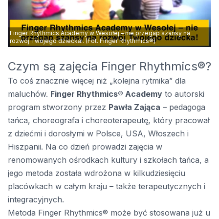
Finger Rhythmics Academy w Wesołej – nie przegap szansy na
rozwój Twojego dziecka!. (Fot. Finger Rhythmics®)
Czym są zajęcia Finger Rhythmics®?
To coś znacznie więcej niż „kolejna rytmika” dla
maluchów.
Finger Rhythmics® Academy
to autorski
program stworzony przez
Pawła Zająca
– pedagoga
tańca, choreografa i choreoterapeutę, który pracował
z dziećmi i dorosłymi w Polsce, USA, Włoszech i
Hiszpanii. Na co dzień prowadzi zajęcia w
renomowanych ośrodkach kultury i szkołach tańca, a
jego metoda została wdrożona w kilkudziesięciu
placówkach w całym kraju – także terapeutycznych i
integracyjnych.
Metoda Finger Rhythmics® może być stosowana już u