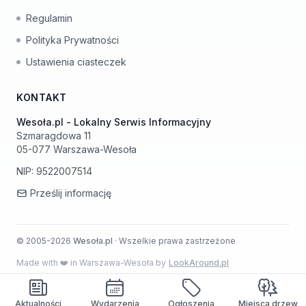
Regulamin
Polityka Prywatności
Ustawienia ciasteczek
KONTAKT
Wesoła.pl - Lokalny Serwis Informacyjny
Szmaragdowa 11
05-077 Warszawa-Wesoła
NIP: 9522007514
Prześlij informację
© 2005-2026
Wesoła.pl
· Wszelkie prawa zastrzeżone
Made with ❤️ in Warszawa-Wesoła by
LookAround.pl
Aktualności
Wydarzenia
Ogłoszenia
Miejsca drzew