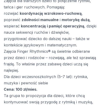
Zajęcia dla starszych dzieci to połączenie rytmiki,
tańca i gier ruchowych. Pomagają:
rozwijać
koordynację wzrokowo-ruchową
,
poprawić
zdolności manualne
i
motorykę dużą
,
wspierać
koncentrację i pamięć operacyjną
, dzięki
nauce sekwencji ruchów i dźwięków,
przygotować dziecko do dalszej nauki – także w
kontekście językowym i matematycznym.
Zajęcia Finger Rhythmics® są świetnie odbierane
przez dzieci i rodziców – rozwijają, ale też sprawiają
frajdę. To właśnie przez zabawę dzieci uczą się
najlepiej.
Dla dzieci wczesnoszkolnych (5–7 lat): rytmika,
muzyka i pewność siebie
Cena: 100 zł/mies.
Ta grupa to propozycja dla dzieci, które chcą
kontynuować swoją przygodę z rytmiką i muzyką,