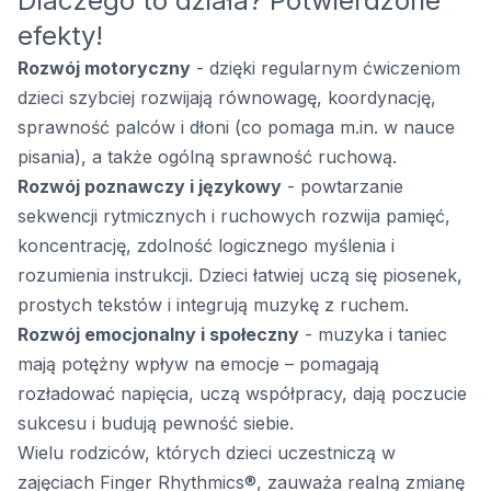
Dlaczego to działa? Potwierdzone
efekty!
Rozwój motoryczny
- dzięki regularnym ćwiczeniom
dzieci szybciej rozwijają równowagę, koordynację,
sprawność palców i dłoni (co pomaga m.in. w nauce
pisania), a także ogólną sprawność ruchową.
Rozwój poznawczy i językowy
- powtarzanie
sekwencji rytmicznych i ruchowych rozwija pamięć,
koncentrację, zdolność logicznego myślenia i
rozumienia instrukcji. Dzieci łatwiej uczą się piosenek,
prostych tekstów i integrują muzykę z ruchem.
Rozwój emocjonalny i społeczny
- muzyka i taniec
mają potężny wpływ na emocje – pomagają
rozładować napięcia, uczą współpracy, dają poczucie
sukcesu i budują pewność siebie.
Wielu rodziców, których dzieci uczestniczą w
zajęciach Finger Rhythmics®, zauważa realną zmianę