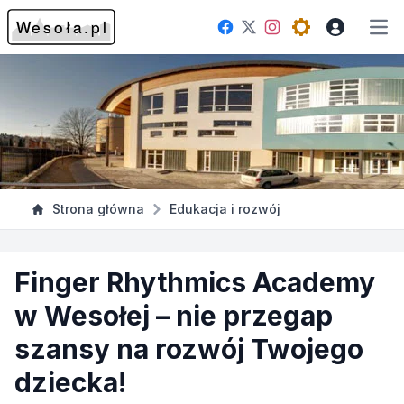
Facebook
Instagram
Twitter
Open theme me
Otw
Strona główna
Edukacja i rozwój
Finger Rhythmics Academy
w Wesołej – nie przegap
szansy na rozwój Twojego
dziecka!