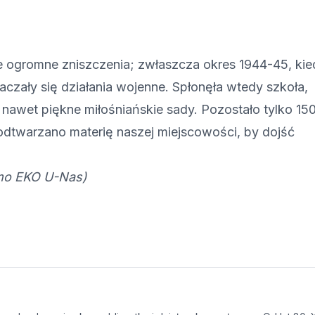
ie ogromne zniszczenia; zwłaszcza okres 1944-45, kie
etaczały się działania wojenne. Spłonęła wtedy szkoła,
nawet piękne miłośniańskie sady. Pozostało tylko 15
 odtwarzano materię naszej miejscowości, by dojść
smo EKO U-Nas)