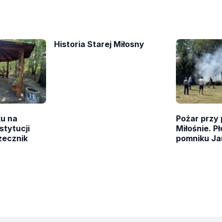
Historia Starej Miłosny
ku na
Pożar przy 
stytucji
Miłośnie. Pł
zecznik
pomniku Jan