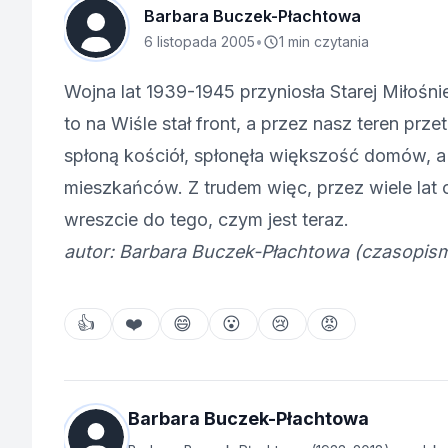
Barbara Buczek-Płachtowa
6 listopada 2005
•
1 min czytania
Wojna lat 1939-1945 przyniosła Starej Miłośn
to na Wiśle stał front, a przez nasz teren prz
spłoną kościół, spłonęła większość domów, a 
mieszkańców. Z trudem więc, przez wiele lat
wreszcie do tego, czym jest teraz.
autor: Barbara Buczek-Płachtowa (czasopi
👍
❤️
😄
😮
😢
😡
Barbara Buczek-Płachtowa