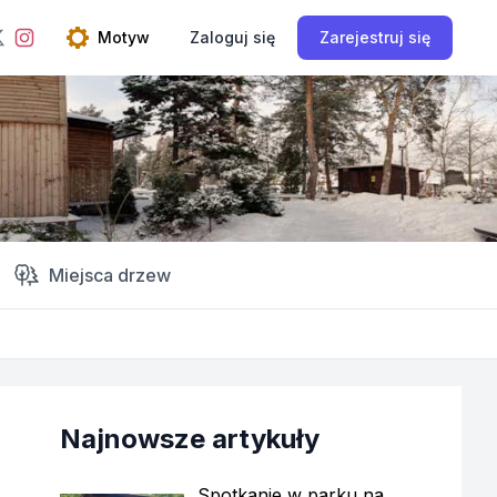
ebook
Instagram
Motyw
Zaloguj się
Zarejestruj się
Twitter
Open theme menu
Miejsca drzew
Najnowsze artykuły
Spotkanie w parku na