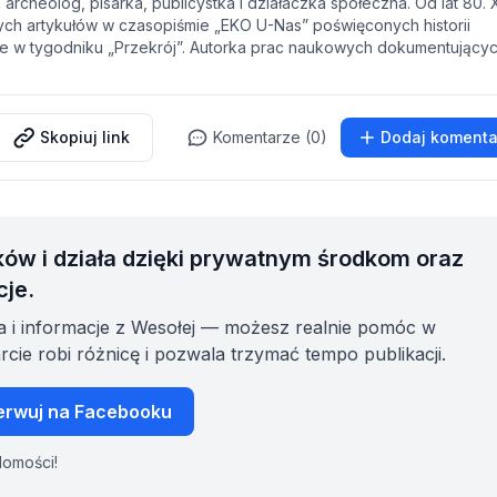
rcheolog, pisarka, publicystka i działaczka społeczna. Od lat 80.
nych artykułów w czasopiśmie „EKO U-Nas” poświęconych historii
kże w tygodniku „Przekrój”. Autorka prac naukowych dokumentujący
Skopiuj link
Komentarze (0)
Dodaj komenta
ków i działa dzięki prywatnym środkom oraz
cje.
nia i informacje z Wesołej — możesz realnie pomóc w
cie robi różnicę i pozwala trzymać tempo publikacji.
rwuj na Facebooku
domości!