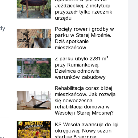
Jeździeckiej. Z instytucji
przyszedł tylko rzecznik
urzędu
dy
Pocięty rower i groźby w
parku w Starej Miłośnie.
Dziś spotkanie
mieszkańców
0
Z parku ubyło 2281 m²
przy Rumiankowej.
Dzielnica odmówiła
warunków zabudowy
Rehabilitacja coraz bliżej
mieszkańców. Jak rozwija
się nowoczesna
rehabilitacja domowa w
Wesołej i Starej Miłosnej?
KS Wesoła awansuje do ligi
okręgowej. Nowy sezon
startuje 8 sierpnia