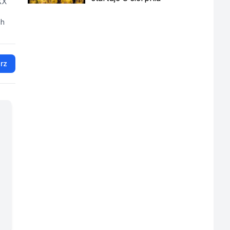
 XX
ch
rz