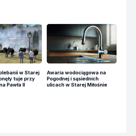
plebanii w Starej
Awaria wodociągowa na
onęły tuje przy
Pogodnej i sąsiednich
a Pawła II
ulicach w Starej Miłośnie