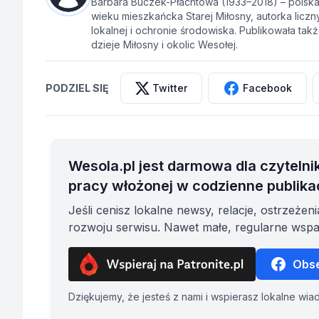
Barbara Buczek-Płachtowa (1933–2018) – polska a
wieku mieszkańcka Starej Miłosny, autorka licz
lokalnej i ochronie środowiska. Publikowała ta
dzieje Miłosny i okolic Wesołej.
PODZIEL SIĘ
Twitter
Facebook
Wesola.pl jest darmowa dla czytelni
pracy włożonej w codzienne publika
Jeśli cenisz lokalne newsy, relacje, ostrzeże
rozwoju serwisu. Nawet małe, regularne wspar
Obse
Dziękujemy, że jesteś z nami i wspierasz lokalne wia