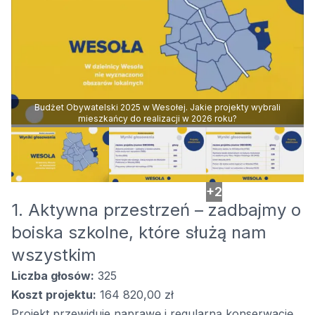
Budżet Obywatelski 2025 w Wesołej. Jakie projekty wybrali
mieszkańcy do realizacji w 2026 roku?
+2
1. Aktywna przestrzeń – zadbajmy o
boiska szkolne, które służą nam
wszystkim
Liczba głosów:
325
Koszt projektu:
164 820,00 zł
Projekt przewiduje naprawę i regularną konserwację