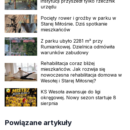
instytucji przyszedł tylko rzecznik
urzędu
Pocięty rower i groźby w parku w
Starej Miłośnie. Dziś spotkanie
mieszkańców
Z parku ubyło 2281 m² przy
Rumiankowej. Dzielnica odmówiła
warunków zabudowy
Rehabilitacja coraz bliżej
mieszkańców. Jak rozwija się
nowoczesna rehabilitacja domowa w
Wesołej i Starej Miłosnej?
KS Wesoła awansuje do ligi
okręgowej. Nowy sezon startuje 8
sierpnia
Powiązane artykuły