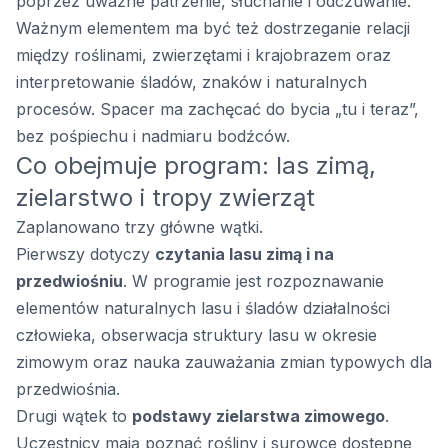
poprzez uważne patrzenie, słuchanie i odczuwanie.
Ważnym elementem ma być też dostrzeganie relacji
między roślinami, zwierzętami i krajobrazem oraz
interpretowanie śladów, znaków i naturalnych
procesów. Spacer ma zachęcać do bycia „tu i teraz”,
bez pośpiechu i nadmiaru bodźców.
Co obejmuje program: las zimą,
zielarstwo i tropy zwierząt
Zaplanowano trzy główne wątki.
Pierwszy dotyczy
czytania lasu zimą i na
przedwiośniu
. W programie jest rozpoznawanie
elementów naturalnych lasu i śladów działalności
człowieka, obserwacja struktury lasu w okresie
zimowym oraz nauka zauważania zmian typowych dla
przedwiośnia.
Drugi wątek to
podstawy zielarstwa zimowego
.
Uczestnicy mają poznać rośliny i surowce dostępne