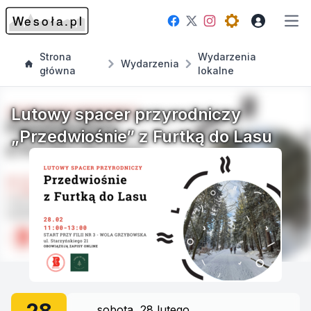
Facebook
Instagram
Twitter
Open theme me
Otw
Strona
Wydarzenia
Wydarzenia
główna
lokalne
Lutowy spacer przyrodniczy
„Przedwiośnie” z Furtką do Lasu
sobota, 28 lutego