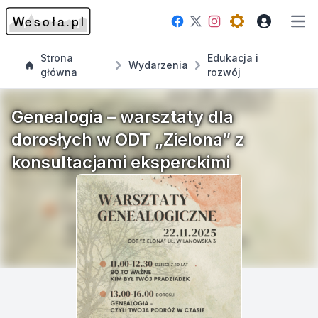
Facebook
Instagram
Twitter
Open theme me
Otw
Strona
Edukacja i
Wydarzenia
główna
rozwój
Genealogia – warsztaty dla
dorosłych w ODT „Zielona” z
konsultacjami eksperckimi