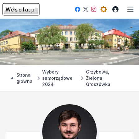
Facebook
Instagram
Twitter
Open theme me
Otw
Wybory
Grzybowa,
Strona
samorządowe
Zielona,
główna
2024
Groszówka