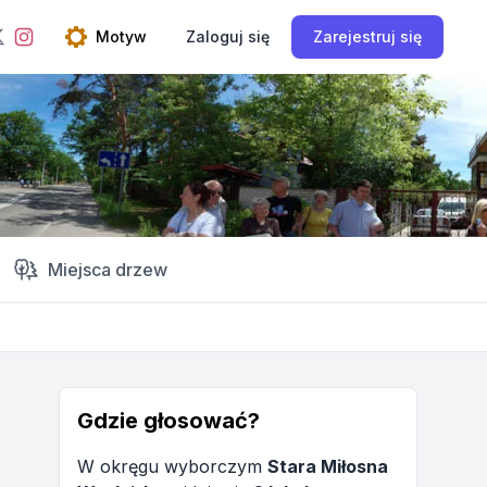
ebook
Instagram
Motyw
Zaloguj się
Zarejestruj się
Twitter
Open theme menu
Miejsca drzew
Gdzie głosować?
W okręgu wyborczym
Stara Miłosna