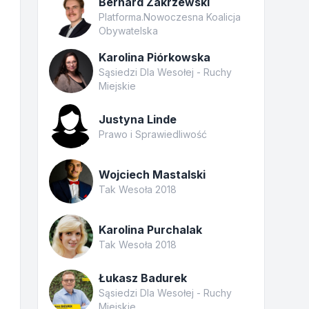
Bernard Zakrzewski
Platforma.Nowoczesna Koalicja
Obywatelska
Karolina Piórkowska
Sąsiedzi Dla Wesołej - Ruchy
Miejskie
Justyna Linde
Prawo i Sprawiedliwość
Wojciech Mastalski
Tak Wesoła 2018
Karolina Purchalak
Tak Wesoła 2018
Łukasz Badurek
Sąsiedzi Dla Wesołej - Ruchy
Miejskie