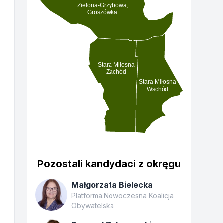
Zielona-Grzybowa,
Groszówka
Stara Miłosna
Zachód
Stara Miłosna
Wschód
Pozostali kandydaci z okręgu
Małgorzata Bielecka
Platforma.Nowoczesna Koalicja
Obywatelska