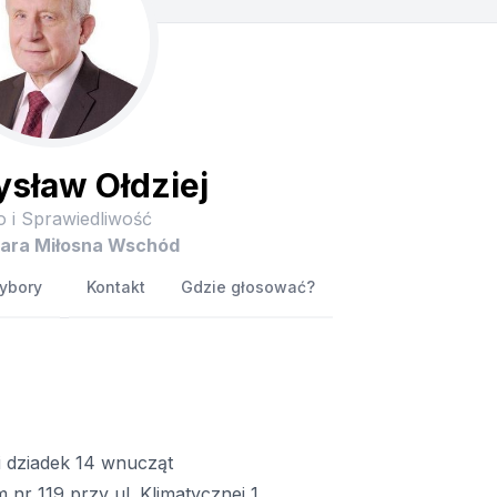
sław Ołdziej
 i Sprawiedliwość
tara Miłosna Wschód
ybory
Kontakt
Gdzie głosować?
 i dziadek 14 wnucząt
r 119 przy ul. Klimatycznej 1