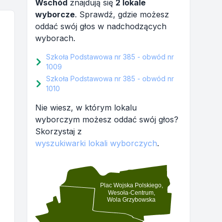
Wschód
znajdują się
2 lokale
wyborcze
. Sprawdź, gdzie możesz
oddać swój głos w nadchodzących
wyborach.
Szkoła Podstawowa nr 385 - obwód nr
1009
Szkoła Podstawowa nr 385 - obwód nr
1010
Nie wiesz, w którym lokalu
wyborczym możesz oddać swój głos?
Skorzystaj z
wyszukiwarki lokali wyborczych
.
Plac Wojska Polskiego,
Wesoła-Centrum,
Wola Grzybowska