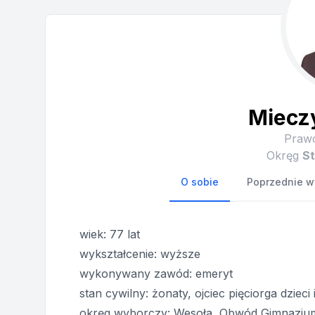
Mieczy
Prawo
Okręg
S
O sobie
Poprzednie w
wiek: 77 lat
wykształcenie: wyższe
wykonywany zawód: emeryt
stan cywilny: żonaty, ojciec pięciorga dzieci
okręg wyborczy: Wesoła, Obwód Gimnazjum n