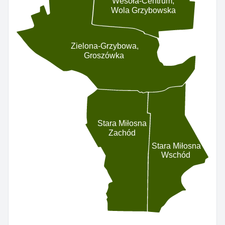
Wesoła-Centrum,
Wola Grzybowska
Zielona-Grzybowa,
Groszówka
Stara Miłosna
Zachód
Stara Miłosna
Wschód