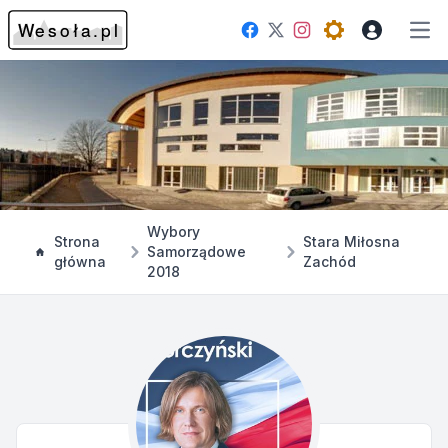
Facebook
Instagram
Twitter
Open theme me
Otw
Wybory
Strona
Stara Miłosna
Samorządowe
główna
Zachód
2018