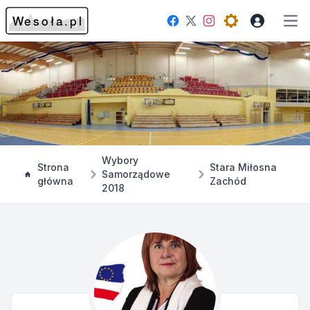
Facebook
Instagram
Twitter
Open theme me
Otw
Wybory
Strona
Stara Miłosna
Samorządowe
główna
Zachód
2018