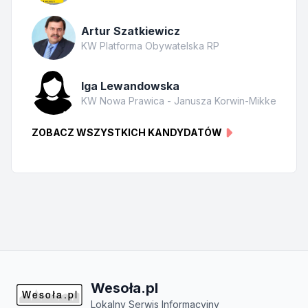
Artur Szatkiewicz
KW Platforma Obywatelska RP
Iga Lewandowska
KW Nowa Prawica - Janusza Korwin-Mikke
ZOBACZ WSZYSTKICH KANDYDATÓW
Wesoła.pl
Lokalny Serwis Informacyjny