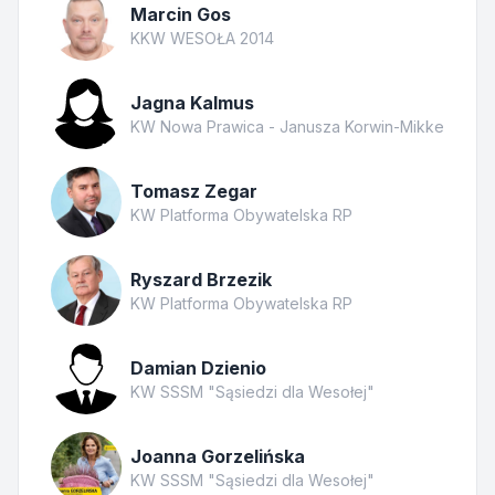
Marcin Gos
KKW WESOŁA 2014
Jagna Kalmus
KW Nowa Prawica - Janusza Korwin-Mikke
Tomasz Zegar
KW Platforma Obywatelska RP
Ryszard Brzezik
KW Platforma Obywatelska RP
Damian Dzienio
KW SSSM "Sąsiedzi dla Wesołej"
Joanna Gorzelińska
KW SSSM "Sąsiedzi dla Wesołej"