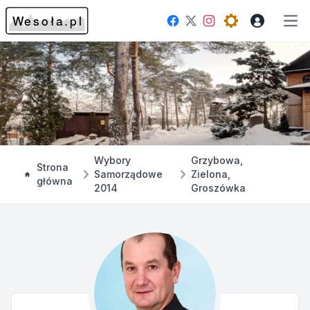
Facebook
Instagram
Twitter
Open theme me
Otw
Wybory
Grzybowa,
Strona
Samorządowe
Zielona,
główna
2014
Groszówka