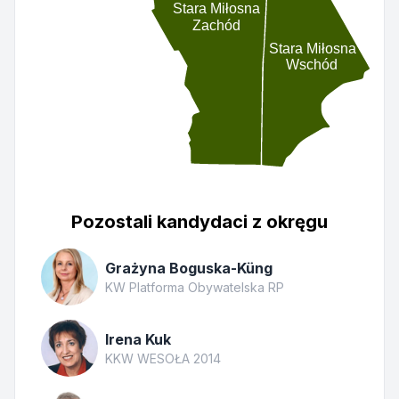
Stara Miłosna
Zachód
Stara Miłosna
Wschód
Pozostali kandydaci z okręgu
Grażyna Boguska-Küng
KW Platforma Obywatelska RP
Irena Kuk
KKW WESOŁA 2014