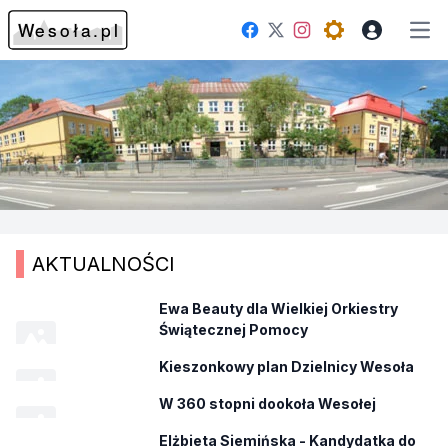
Facebook
Instagram
Twitter
Open theme me
Otw
AKTUALNOŚCI
Ewa Beauty dla Wielkiej Orkiestry
Świątecznej Pomocy
Kieszonkowy plan Dzielnicy Wesoła
W 360 stopni dookoła Wesołej
Elżbieta Siemińska - Kandydatka do