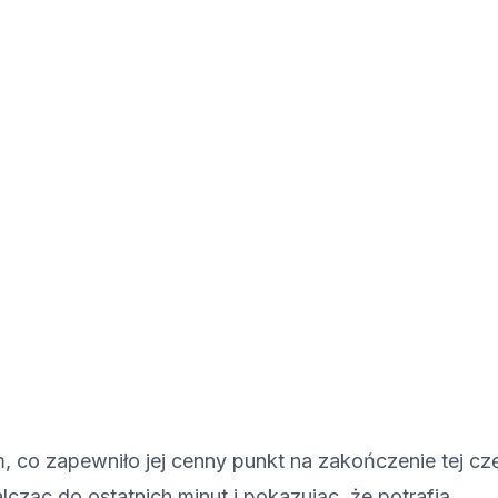
 co zapewniło jej cenny punkt na zakończenie tej cz
cząc do ostatnich minut i pokazując, że potrafią