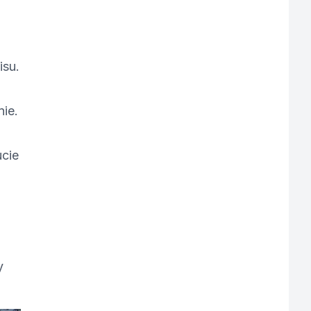
o
isu.
ie.
ucie
y