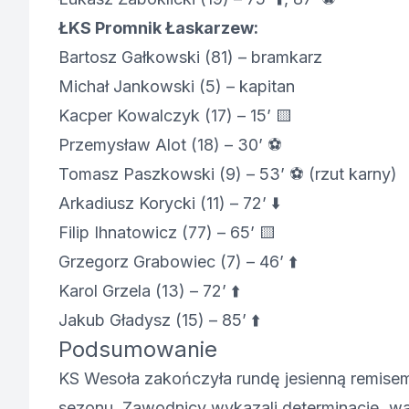
ŁKS Promnik Łaskarzew:
Bartosz Gałkowski (81) – bramkarz
Michał Jankowski (5) – kapitan
Kacper Kowalczyk (17) – 15’ 🟨
Przemysław Alot (18) – 30’ ⚽
Tomasz Paszkowski (9) – 53’ ⚽ (rzut karny)
Arkadiusz Korycki (11) – 72’ ⬇️
Filip Ihnatowicz (77) – 65’ 🟨
Grzegorz Grabowiec (7) – 46’ ⬆️
Karol Grzela (13) – 72’ ⬆️
Jakub Gładysz (15) – 85’ ⬆️
Podsumowanie
KS Wesoła zakończyła rundę jesienną remisem,
sezonu. Zawodnicy wykazali determinację, wal