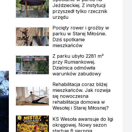
Jeździeckiej. Z instytucji
przyszedł tylko rzecznik
urzędu
Pocięty rower i groźby w
parku w Starej Miłośnie.
Dziś spotkanie
mieszkańców
Z parku ubyło 2281 m²
przy Rumiankowej.
Dzielnica odmówiła
warunków zabudowy
Rehabilitacja coraz bliżej
mieszkańców. Jak rozwija
się nowoczesna
rehabilitacja domowa w
Wesołej i Starej Miłosnej?
KS Wesoła awansuje do ligi
okręgowej. Nowy sezon
startuje 8 sierpnia