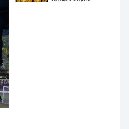
soła)