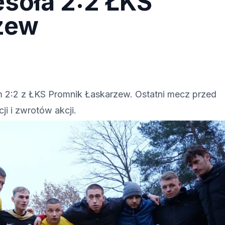
esoła 2:2 ŁKS
zew
m 2:2 z ŁKS Promnik Łaskarzew. Ostatni mecz przed
i i zwrotów akcji.