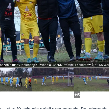
czenie rundy jesiennej: KS Wesoła 2:2 ŁKS Promnik Łaskarzew. (Fot. KS We
+5
 już w 10. minucie objęli prowadzenie. Po uderzeniu