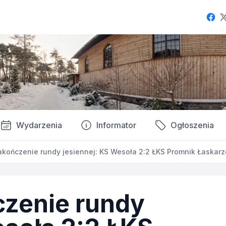
Fac
Wydarzenia
Informator
Ogłoszenia
akończenie rundy jesiennej: KS Wesoła 2:2 ŁKS Promnik Łaskar
czenie rundy