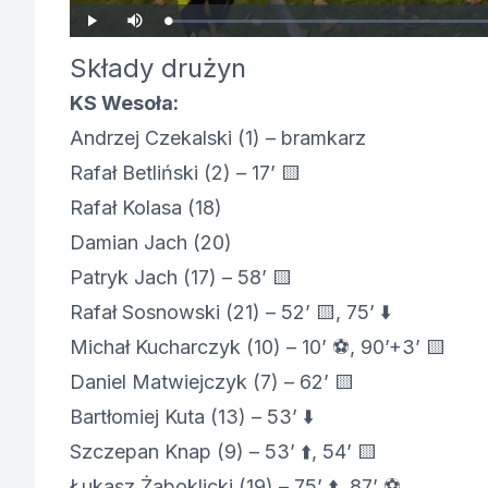
Załadowany
:
Odtwórz
Wycisz
0.00%
Składy drużyn
KS Wesoła:
Andrzej Czekalski (1) – bramkarz
Rafał Betliński (2) – 17’ 🟨
Rafał Kolasa (18)
Damian Jach (20)
Patryk Jach (17) – 58’ 🟨
Rafał Sosnowski (21) – 52’ 🟨, 75’ ⬇️
Michał Kucharczyk (10) – 10’ ⚽, 90’+3’ 🟨
Daniel Matwiejczyk (7) – 62’ 🟨
Bartłomiej Kuta (13) – 53’ ⬇️
Szczepan Knap (9) – 53’ ⬆️, 54’ 🟨
Łukasz Żaboklicki (19) – 75’ ⬆️, 87’ ⚽