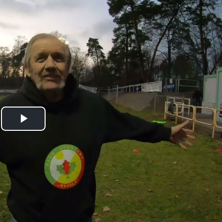
Odtwórz
wideo