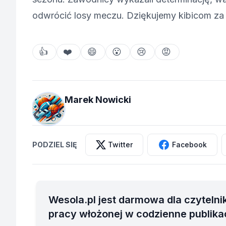
odwrócić losy meczu. Dziękujemy kibicom za
👍
❤️
😄
😮
😢
😡
Marek Nowicki
PODZIEL SIĘ
Twitter
Facebook
Wesola.pl jest darmowa dla czytelni
pracy włożonej w codzienne publika