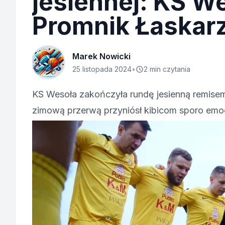
jesiennej: KS W
Promnik Łaskar
Marek Nowicki
25 listopada 2024
•
2 min czytania
KS Wesoła zakończyła rundę jesienną remise
zimową przerwą przyniósł kibicom sporo emocj