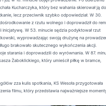
ichała Kucharczyka, który bez wahania skierował ją d
tkanie, lecz przeciwnik szybko odpowiedział. W 30.
dośrodkowanie z rzutu wolnego i doprowadził do rem
li inicjatywę. W 53. minucie sędzia podyktował rzut
zkowski, wyprowadzając swoją drużynę na prowadzen
e długo brakowało skutecznego wykończenia akcji.
e starania i doprowadzili do wyrównania. W 87. min
kasza Żaboklickiego, który umieścił piłkę w bramce,
egółów zza kulis spotkania, KS Wesoła przygotowała
zenia filmu, który przedstawia najważniejsze moment