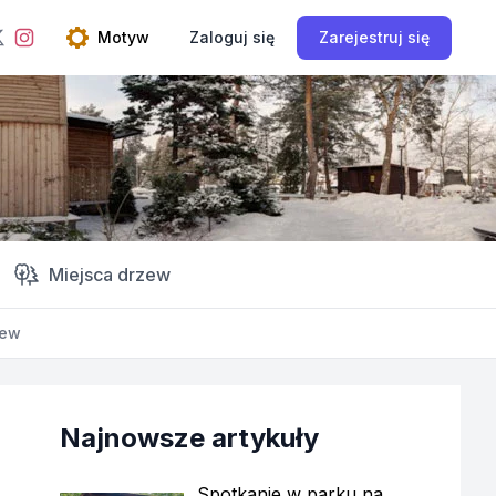
ebook
Instagram
Motyw
Zaloguj się
Zarejestruj się
Twitter
Open theme menu
Miejsca drzew
zew
Najnowsze artykuły
Spotkanie w parku na