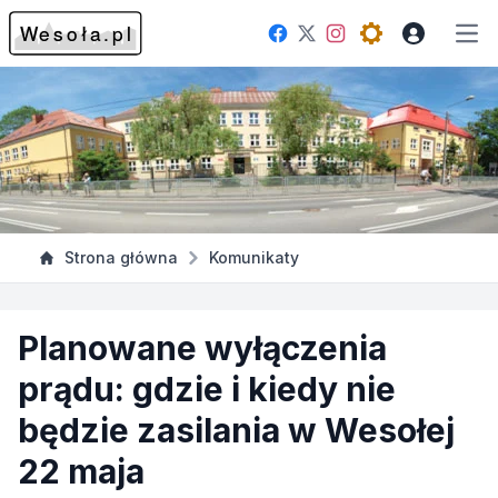
Facebook
Instagram
Twitter
Open theme me
Otw
Strona główna
Komunikaty
Planowane wyłączenia
prądu: gdzie i kiedy nie
będzie zasilania w Wesołej
22 maja