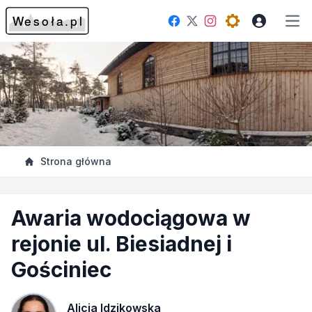
Facebook
Instagram
Twitter
Open theme me
Otw
Strona główna
Awaria wodociągowa w
rejonie ul. Biesiadnej i
Gościniec
Alicja Idzikowska