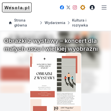
Facebook
Instagram
Twitter
Open theme me
Otw
Strona
Kultura i
Wydarzenia
główna
rozrywka
Obrazki z wystawy – koncert dla
małych uszu i wielkiej wyobraźni