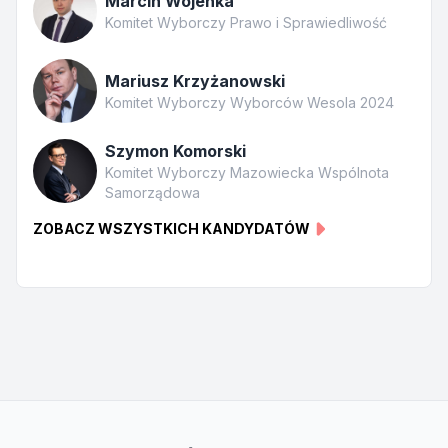
Marcin Wojenka
Komitet Wyborczy Prawo i Sprawiedliwość
Mariusz Krzyżanowski
Komitet Wyborczy Wyborców Wesola 2024
Szymon Komorski
Komitet Wyborczy Mazowiecka Wspólnota
Samorządowa
ZOBACZ WSZYSTKICH KANDYDATÓW