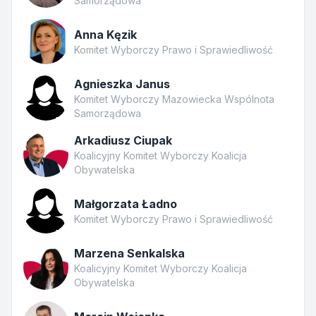
Samorządowa
Anna Kęzik
Komitet Wyborczy Prawo i Sprawiedliwość
Agnieszka Janus
Komitet Wyborczy Mazowiecka Wspólnota
Samorządowa
Arkadiusz Ciupak
Koalicyjny Komitet Wyborczy Koalicja
Obywatelska
Małgorzata Ładno
Komitet Wyborczy Prawo i Sprawiedliwość
Marzena Senkalska
Koalicyjny Komitet Wyborczy Koalicja
Obywatelska