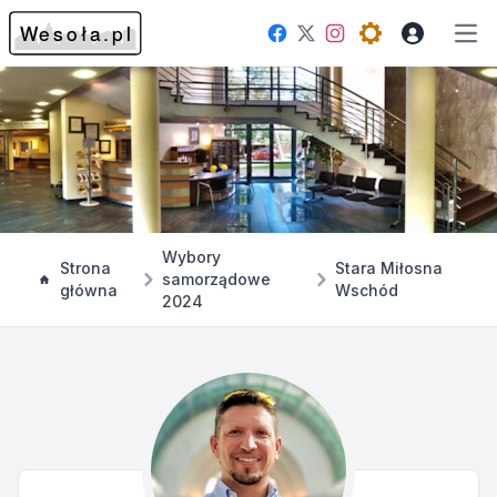
Facebook
Instagram
Twitter
Open theme me
Otw
Wybory
Strona
Stara Miłosna
samorządowe
główna
Wschód
2024