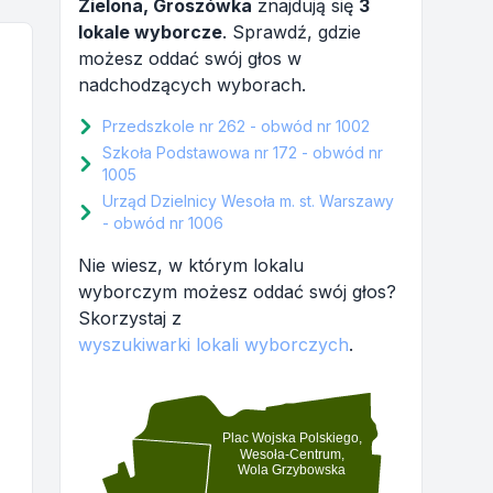
Zielona, Groszówka
znajdują się
3
lokale wyborcze
. Sprawdź, gdzie
możesz oddać swój głos w
nadchodzących wyborach.
Przedszkole nr 262 - obwód nr 1002
Szkoła Podstawowa nr 172 - obwód nr
1005
Urząd Dzielnicy Wesoła m. st. Warszawy
- obwód nr 1006
Nie wiesz, w którym lokalu
wyborczym możesz oddać swój głos?
Skorzystaj z
wyszukiwarki lokali wyborczych
.
Plac Wojska Polskiego,
Wesoła-Centrum,
Wola Grzybowska