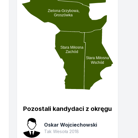
Zielona-Grzybowa,
Groszówka
Stara Miłosna
Zachód
Stara Miłosna
Wschód
Pozostali kandydaci z okręgu
Oskar Wojciechowski
Tak Wesoła 2018