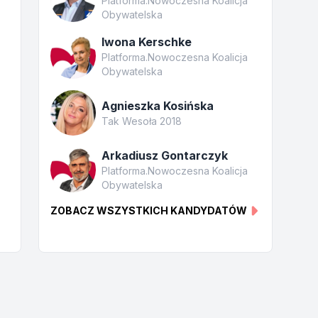
Platforma.Nowoczesna Koalicja
Obywatelska
Iwona Kerschke
Platforma.Nowoczesna Koalicja
Obywatelska
Agnieszka Kosińska
Tak Wesoła 2018
Arkadiusz Gontarczyk
Platforma.Nowoczesna Koalicja
Obywatelska
ZOBACZ WSZYSTKICH KANDYDATÓW