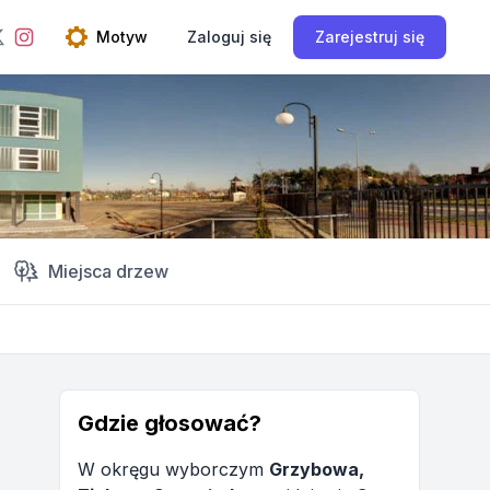
ebook
Instagram
Motyw
Zaloguj się
Zarejestruj się
Twitter
Open theme menu
Miejsca drzew
Gdzie głosować?
W okręgu wyborczym
Grzybowa,