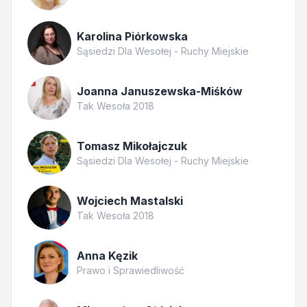
Karolina Piórkowska
Sąsiedzi Dla Wesołej - Ruchy Miejskie
Joanna Januszewska-Miśków
Tak Wesoła 2018
Tomasz Mikołajczuk
Sąsiedzi Dla Wesołej - Ruchy Miejskie
Wojciech Mastalski
Tak Wesoła 2018
Anna Kęzik
Prawo i Sprawiedliwość