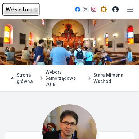
Facebook
Instagram
Twitter
Open theme me
Otw
Wybory
Strona
Stara Miłosna
Samorządowe
główna
Wschód
2018