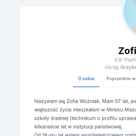
Zof
KW Platf
Okręg
Grzyb
O sobie
Poprzednie w
Nazywam się Zofia Wożniak. Mam 57 lat, je
większość życia mieszkałam w Mińsku Mazo
szkoły średniej (technikum o profilu uprawa
kilkanaście lat w instytucji państwowej.
Od 18-stu lat jestem współwłaścicielem rod