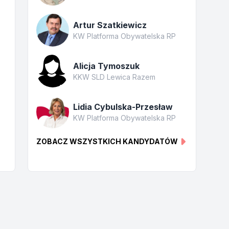
Artur Szatkiewicz
KW Platforma Obywatelska RP
Alicja Tymoszuk
KKW SLD Lewica Razem
Lidia Cybulska-Przesław
KW Platforma Obywatelska RP
ZOBACZ WSZYSTKICH KANDYDATÓW