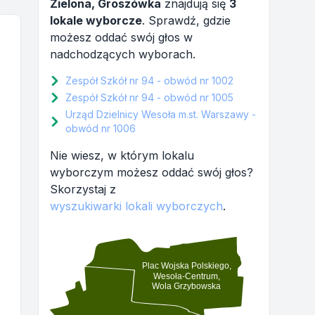
Zielona, Groszówka
znajdują się
3
lokale wyborcze
. Sprawdź, gdzie
możesz oddać swój głos w
nadchodzących wyborach.
Zespół Szkół nr 94 - obwód nr 1002
Zespół Szkół nr 94 - obwód nr 1005
Urząd Dzielnicy Wesoła m.st. Warszawy -
obwód nr 1006
Nie wiesz, w którym lokalu
wyborczym możesz oddać swój głos?
Skorzystaj z
wyszukiwarki lokali wyborczych
.
Plac Wojska Polskiego,
Wesoła-Centrum,
Wola Grzybowska