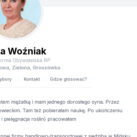
ia Woźniak
orma Obywatelska RP
owa, Zielona, Groszówka
ybory
Kontakt
Gdzie głosować?
stem mężatką i mam jednego dorosłego syna. Przez
wieckim. Tam też pobierałam naukę. Po ukończeniu
 i pielęgnacja roślin) pracowałam
zinnej firmy handlowo-transportowej z siedzibą w Mińsku