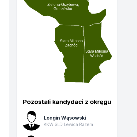
Zielona-Grzybowa,
Groszówka
Stara Miłosna
Zachód
Stara Miłosna
Wschód
Pozostali kandydaci z okręgu
Longin Wąsowski
KKW SLD Lewica Razem