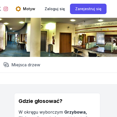
ebook
Instagram
Motyw
Zaloguj się
Zarejestruj się
Twitter
Open theme menu
Miejsca drzew
Gdzie głosować?
W okręgu wyborczym
Grzybowa,