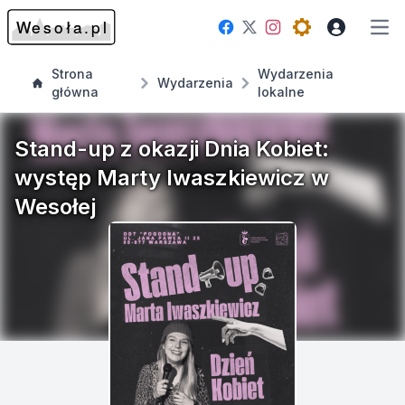
Facebook
Instagram
Twitter
Open theme me
Otw
Strona
Wydarzenia
Wydarzenia
główna
lokalne
Stand-up z okazji Dnia Kobiet:
występ Marty Iwaszkiewicz w
Wesołej