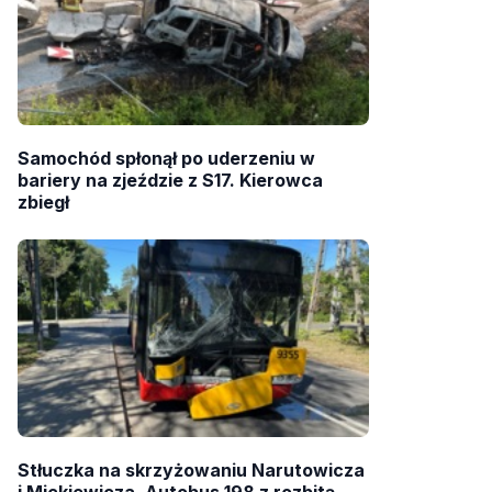
Samochód spłonął po uderzeniu w
bariery na zjeździe z S17. Kierowca
zbiegł
Stłuczka na skrzyżowaniu Narutowicza
i Mickiewicza. Autobus 198 z rozbitą