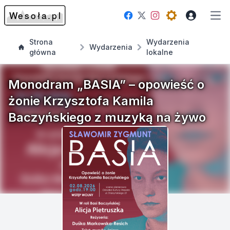
Facebook
Instagram
Twitter
Open theme me
Otw
Strona
Wydarzenia
Wydarzenia
główna
lokalne
Monodram „BASIA” – opowieść o
żonie Krzysztofa Kamila
Baczyńskiego z muzyką na żywo