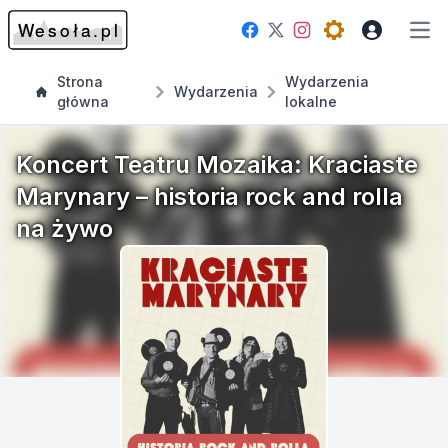
Facebook
Instagram
Twitter
Open theme me
Otw
Strona
Wydarzenia
Wydarzenia
główna
lokalne
Koncert Teatru Mozaika: Kraciaste
Marynary – historia rock and rolla
na żywo